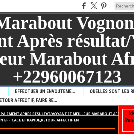
AUL?
EFFECTUER UN ENVOUTEMENT POUR PROVOQUER LA MALCHANCE
RETOUR AFFECTIF, FAIRE REVENIR VOTRE AMOUR PERDU
Me
PAIEMENT APRÈS RÉSULTAT/VOYANT ET MEILLEUR MARABOUT AFRICAIN +
N EFFICACE ET RAPIDE,RETOUR AFFECTIF EN
Paie
20 juin 2026