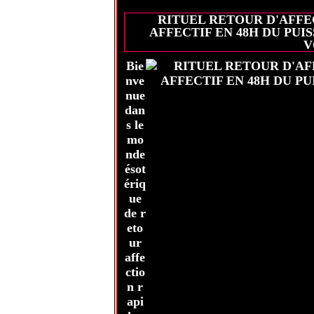
RITUEL RETOUR D'AFFE
AFFECTIF EN 48H DU PU
V
Bie
nve
nue
dan
s le
mo
nde
ésot
ériq
ue
de r
eto
ur
affe
ctio
n r
api