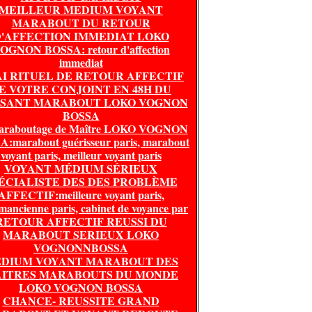
MEILLEUR MEDIUM VOYANT
MARABOUT DU RETOUR
'AFFECTION IMMEDIAT LOKO
OGNON BOSSA: retour d'affection
immediat
I RITUEL DE RETOUR AFFECTIF
E VOTRE CONJOINT EN 48H DU
SSANT MARABOUT LOKO VOGNON
BOSSA
araboutage de Maître LOKO VOGNON
:marabout guérisseur paris, marabout
voyant paris, meilleur voyant paris
VOYANT MÉDIUM SÉRIEUX
ÉCIALISTE DES DES PROBLÈME
AFFECTIF:meilleure voyant paris,
mancienne paris, cabinet de voyance par
RETOUR AFFECTIF REUSSI DU
MARABOUT SERIEUX LOKO
VOGNONNBOSSA
DIUM VOYANT MARABOUT DES
ITRES MARABOUTS DU MONDE
LOKO VOGNON BOSSA
CHANCE- REUSSITE GRAND