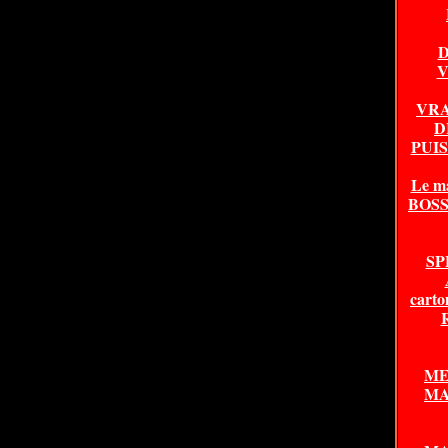
D
V
VRA
D
PUI
Le m
BOSSA
SP
carto
ME
MA