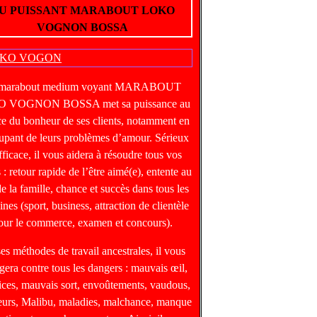
U PUISSANT MARABOUT LOKO
VOGNON BOSSA
 marabout medium voyant MARABOUT
 VOGNON BOSSA met sa puissance au
ce du bonheur de ses clients, notamment en
upant de leurs problèmes d’amour. Sérieux
fficace, il vous aidera à résoudre tous vos
 : retour rapide de l’être aimé(e), entente au
de la famille, chance et succès dans tous les
nes (sport, business, attraction de clientèle
our le commerce, examen et concours).
ses méthodes de travail ancestrales, il vous
gera contre tous les dangers : mauvais œil,
ices, mauvais sort, envoûtements, vaudous,
heurs, Malibu, maladies, malchance, manque