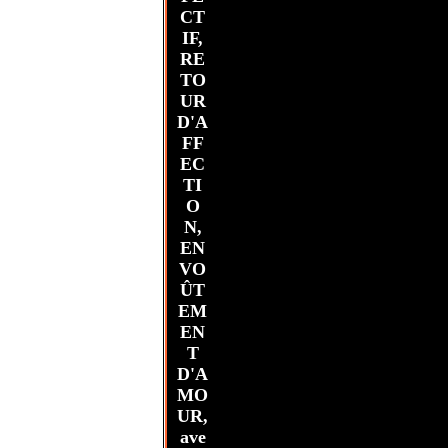
CT
IF,
RE
TO
UR
D'A
FF
EC
TI
O
N,
EN
VO
ÛT
EM
EN
T
D'A
MO
UR,
ave