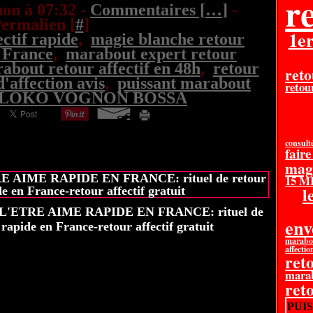
re
on à 07:32 -
Commentaires [
…
]
-
ermalien [
#
]
1e
ectif rapide
,
magie blanche retour
 France
,
marabout expert retour
about retour affectif en 48h
,
retour
reto
d'affection avis
,
puissant marabout
retour
tif LOKO VOGNON BOSSA
consult
faire
20 juin 2026
mag
AIME RAPIDE EN FRANCE: rituel de retour
15 
l
de en France-retour affectif gratuit
en
marabou
affectio
reto
mara
ret
PUI