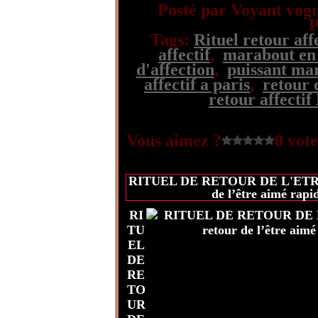
Posté par Voyant vogn
P
Tags:
Rituel retour aff
affectif
,
marabout en
d'affection
,
puissant mar
affectif a paris
,
retour 
retour affec
Vous aimez ?
0 vote
RITUEL DE RETOUR DE L'ETRE 
de l’être aimé rapi
RI
TU
EL
DE
RE
TO
UR