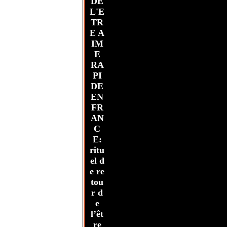
DE
L'E
TR
E A
IM
E
RA
PI
DE
EN
FR
AN
C
E:
ritu
el d
e re
tou
r d
e
l’êt
re