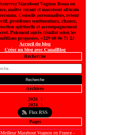
couvrez Marabout Vognon Bossa en
ce, maître voyant et marabout africain
 reconnu. Conseils personnalisés, retour
ectif, problèmes sentimentaux, chance,
tection spirituelle et accompagnement
cret. Paiement après résultat selon les
nditions proposées. +229 60 06 71 23
Accueil du blog
Créer un blog avec CanalBlog
Recherche
Archives
2026
Juin
2024
(300)
Février
Avril
(5)
(1)
Flux RSS
Pages