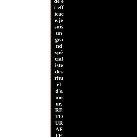
de e
t eff
icac
e.je
suis
un
gra
nd
spé
cial
iste
des
ritu
el
d'a
mo
ur,
RE
TO
UR
AF
FE