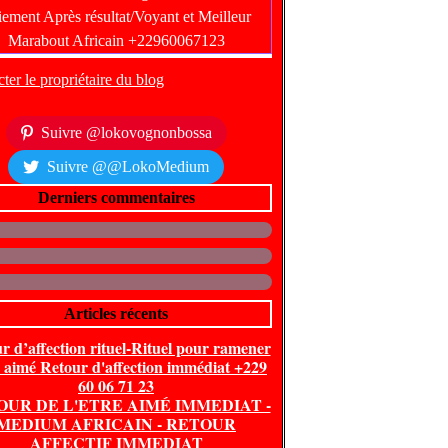
ter le propriétaire du blog
Suivre @lokovognonbossa
Suivre @@LokoMedium
Derniers commentaires
Articles récents
r d’affection rituel-Rituel pour ramener
e aimé Retour d'affection immédiat +229
60 06 71 23
OUR DE L'ETRE AIMÉ IMMEDIAT -
MEDIUM AFRICAIN - RETOUR
AFFECTIF IMMEDIAT