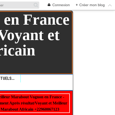
Connexion
+
Créer mon blog
QUELLES SONT LES RITUELS VAUDOU: COMMENT LES RITUELS VAUDOU PEUVENT AIDER ?+229 99 01 00 62
illeur Marabout Vognon en France -
22960067123
ment Après résultat/Voyant et Meilleur
Marabout Africain +22960067123