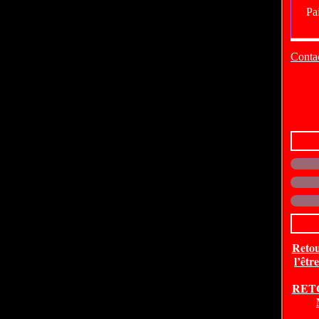
Contac
Retou
l’êtr
RET