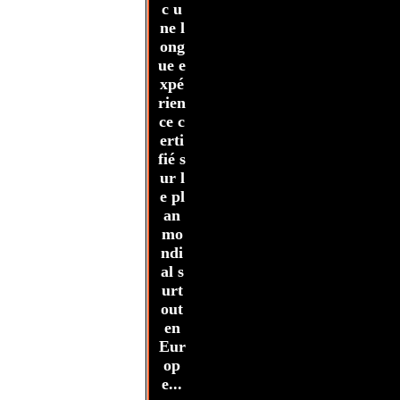
c u
ne l
ong
ue e
xpé
rien
ce c
erti
fié s
ur l
e pl
an
mo
ndi
al s
urt
out
en
Eur
op
e...