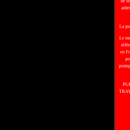
de s
aide
La pu
Le m
réfé
en Fr
po
prati
PU
TRA