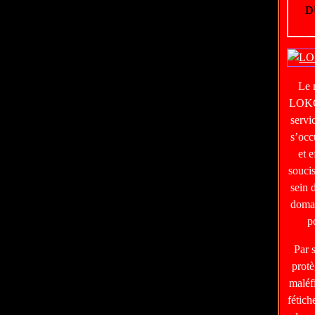
D
Le
LOKO
servi
s’occ
et e
soucis
sein 
domai
p
Par 
protè
maléf
fétic