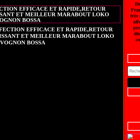
Dé
CTION EFFICACE ET RAPIDE,RETOUR
Fran
ISSANT ET MEILLEUR MARABOUT LOKO
très
OGNON BOSSA
aff
pro
dis
co