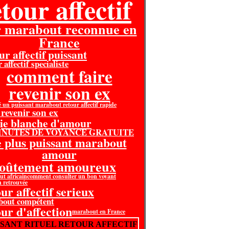
tour affectif
r marabout reconnue en
France
ur affectif puissant
 affectif specialiste
comment faire
revenir son ex
é un puissant marabout retour affectif rapide
 revenir son ex
ie blanche d'amour
MINUTES DE VOYANCE GRATUITE
e plus puissant marabout
amour
voûtement amoureux
t africain
comment consulter un bon voyant
n retrouvée
ur affectif serieux
bout compétent
our d'affection
marabout en France
SSANT RITUEL RETOUR AFFECTIF