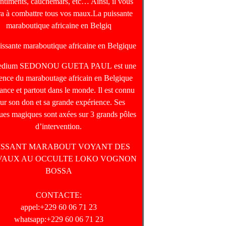
entiments, cauchemars, etc… Ainsi, il vous
ra à combattre tous vos maux.La puissante
maraboutique africaine en Belgiq
issante maraboutique africaine en Belgique
edium SEDONOU GUETA PAUL est une
rence du maraboutage africain en Belgique
ance et partout dans le monde. Il est connu
ur son don et sa grande expérience. Ses
ques magiques sont axées sur 3 grands pôles
d’intervention.
ISSANT MARABOUT VOYANT DES
VAUX AU OCCULTE LOKO VOGNON
BOSSA
CONTACTE:
appel:+229 60 06 71 23
whatsapp:+229 60 06 71 23