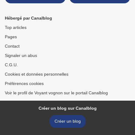
rapide Accompagné Par Le
AFRICAIN DANS LE
Puissant Marabout
DOMAINE DE RETOUR
VOGNON BOSSA
AFFECTIF EN 24H >
Hébergé par Canalblog
Top articles
Pages
Contact
Signaler un abus
C.G.U.
Cookies et données personnelles
Préférences cookies
Voir le profil de Voyant vognon sur le portail Canalblog
Créer un blog sur Canalblog
Créer un blog