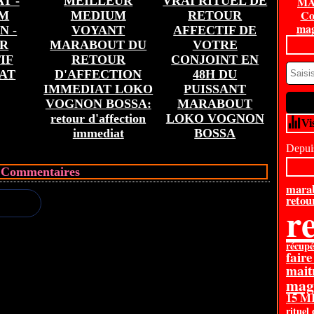
T -
MEILLEUR
VRAI RITUEL DE
MA
Co
UM
MEDIUM
RETOUR
mag
N -
VOYANT
AFFECTIF DE
R
MARABOUT DU
VOTRE
IF
RETOUR
CONJOINT EN
AT
D'AFFECTION
48H DU
IMMEDIAT LOKO
PUISSANT
VOGNON BOSSA:
MARABOUT
retour d'affection
LOKO VOGNON
Vi
immediat
BOSSA
Depuis
Commentaires
mara
retour
re
récupé
faire
mait
mag
15 
rituel