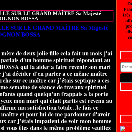
Dé
20 juin 2026
Fran
E SUR LE GRAND MAÎTRE Sa Majesté
très
OGNON BOSSA
aff
pro
E SUR LE GRAND MAÎTRE Sa Majesté
dis
OGNON BOSSA
co
ère de deux jolie fille cela fait un mois j'ai
 parlais d'un homme spirituel répondant au
SSA qui la aider a faire revenir son mari
j'ai décider d'en parler a ce même maître
rche sur ce maître car j’étais septique a ces
 une semaine de séance de travaux spirituel
enfants quand quelqu'un frappais a la porte
s yeux mon mari qui était partis est revenu au
ffirme ma satisfaction totale. Je fais ce
maître et pour lui de me pardonner d'avoir
aux car j’étais impatient de voir mon homme
ssi vous êtes dans le même problème veuillez