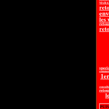
MARAB
ret
en
les
retou
reto
specia
comment
1e
consult
retou
l
PUI