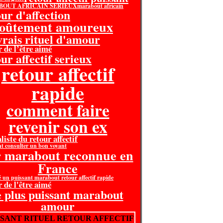
OUT AFRICAIN SERIEUX
marabout africain
our d'affection
voûtement amoureux
 vrais rituel d'amour
r de l’être aimé
ur affectif serieux
retour affectif
rapide
comment faire
revenir son ex
liste du retour affectif
 consulter un bon voyant
r marabout reconnue en
France
é un puissant marabout retour affectif rapide
r de l'être aimé
e plus puissant marabout
amour
SSANT RITUEL RETOUR AFFECTIF