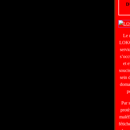
D
Le
LOKO
servi
s’occ
et e
soucis
sein 
domai
p
Par 
protè
maléf
fétic