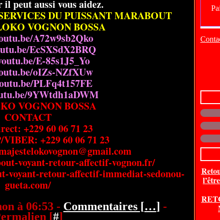
r il peut aussi vous aidez.
SERVICES DU PUISSANT MARABOUT
 LOKO VOGNON BOSSA
/youtu.be/A72w9sb2Qko
Contac
youtu.be/EcSXSdX2BRQ
/youtu.be/E-85s1J5_Yo
/youtu.be/oIZs-NZfXUw
/youtu.be/PLFq4t157FE
youtu.be/9YWtdh1aDWM
OKO VOGNON BOSSA
CONTACT
rect: +229 60 06 71 23
IBER: +229 60 06 71 23
 majestelokovognon@gmail.com
out-voyant-retour-affectif-vognon.fr/
Retou
t-voyant-retour-affectif-immediat-sedonou-
l’êtr
gueta.com/
RET
on à 06:53 -
Commentaires [
…
]
-
ermalien [
#
]