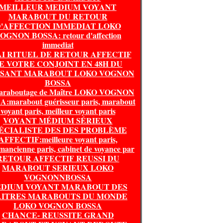
MEILLEUR MEDIUM VOYANT
MARABOUT DU RETOUR
'AFFECTION IMMEDIAT LOKO
OGNON BOSSA: retour d'affection
immediat
I RITUEL DE RETOUR AFFECTIF
E VOTRE CONJOINT EN 48H DU
SSANT MARABOUT LOKO VOGNON
BOSSA
araboutage de Maître LOKO VOGNON
:marabout guérisseur paris, marabout
voyant paris, meilleur voyant paris
VOYANT MÉDIUM SÉRIEUX
ÉCIALISTE DES DES PROBLÈME
AFFECTIF:meilleure voyant paris,
mancienne paris, cabinet de voyance par
RETOUR AFFECTIF REUSSI DU
MARABOUT SERIEUX LOKO
VOGNONNBOSSA
DIUM VOYANT MARABOUT DES
ITRES MARABOUTS DU MONDE
LOKO VOGNON BOSSA
CHANCE- REUSSITE GRAND