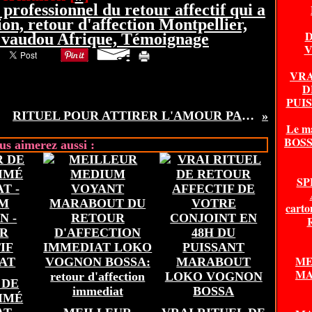
professionnel du retour affectif qui a
ion, retour d'affection Montpellier,
D
n vaudou Afrique, Témoignage
V
VRA
D
PUI
RITUEL POUR ATTIRER L'AMOUR PAR TOUS LES MOYENS PAR SA PUISSANCE LE GRAND MAÎTRE VOGNON BOSSA
Le m
BOSSA
us aimerez aussi :
SP
carto
ME
MA
 DE
AIMÉ