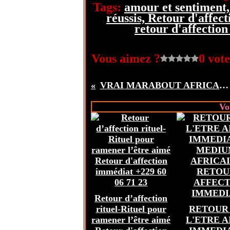
Tags:
amour et sentiment, 
réussis, Retour d'affect
retour d'affectio
Vous aimez ?
0 vote
VRAI MARABOUT AFRICAIN LE PLUS CO?SULTER, CONJURER UN SORT +22960067123
Vo
Retour d’affection
rituel-Rituel pour
RETOUR
ramener l’être aimé
L'ETRE 