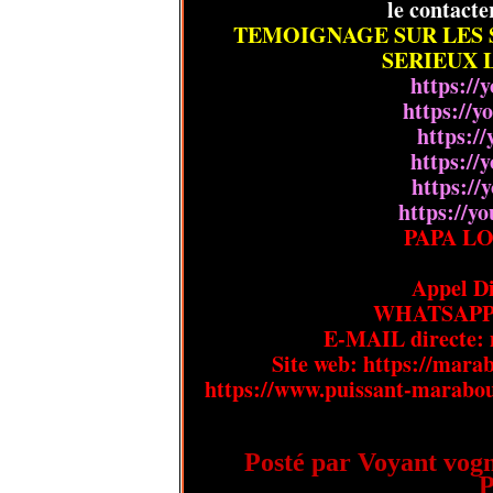
le contacte
TEMOIGNAGE SUR LES 
SERIEUX
https:/
https://
https:/
https:/
https:/
https://
PAPA L
Appel Di
WHATSAPP/V
E-MAIL directe:
Site web: https://marab
https://www.puissant-marabou
Posté par Voyant vogn
P