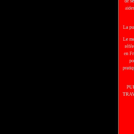
de s
aide
La pu
Le m
réfé
en Fr
po
prati
PU
TRA