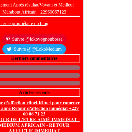
ter le propriétaire du blog
Suivre @lokovognonbossa
Suivre @@LokoMedium
Derniers commentaires
Articles récents
r d’affection rituel-Rituel pour ramener
e aimé Retour d'affection immédiat +229
60 06 71 23
OUR DE L'ETRE AIMÉ IMMEDIAT -
MEDIUM AFRICAIN - RETOUR
AFFECTIF IMMEDIAT