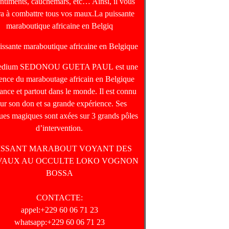
entiments, cauchemars, etc… Ainsi, il vous
ra à combattre tous vos maux.La puissante
maraboutique africaine en Belgiq
issante maraboutique africaine en Belgique
edium SEDONOU GUETA PAUL est une
rence du maraboutage africain en Belgique
ance et partout dans le monde. Il est connu
ur son don et sa grande expérience. Ses
ques magiques sont axées sur 3 grands pôles
d’intervention.
ISSANT MARABOUT VOYANT DES
VAUX AU OCCULTE LOKO VOGNON
BOSSA
CONTACTE:
appel:+229 60 06 71 23
whatsapp:+229 60 06 71 23