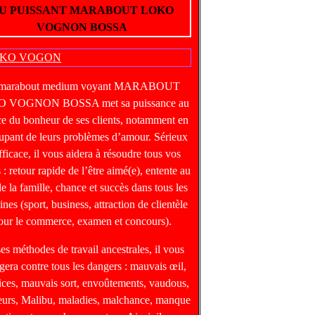
U PUISSANT MARABOUT LOKO
VOGNON BOSSA
 marabout medium voyant MARABOUT
 VOGNON BOSSA met sa puissance au
ce du bonheur de ses clients, notamment en
upant de leurs problèmes d’amour. Sérieux
fficace, il vous aidera à résoudre tous vos
 : retour rapide de l’être aimé(e), entente au
de la famille, chance et succès dans tous les
nes (sport, business, attraction de clientèle
our le commerce, examen et concours).
ses méthodes de travail ancestrales, il vous
gera contre tous les dangers : mauvais œil,
ices, mauvais sort, envoûtements, vaudous,
heurs, Malibu, maladies, malchance, manque