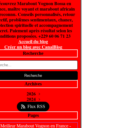
couvrez Marabout Vognon Bossa en
ce, maître voyant et marabout africain
 reconnu. Conseils personnalisés, retour
ectif, problèmes sentimentaux, chance,
tection spirituelle et accompagnement
cret. Paiement après résultat selon les
nditions proposées. +229 60 06 71 23
Accueil du blog
Créer un blog avec CanalBlog
Recherche
Archives
2026
Juin
2024
(300)
Février
Avril
(5)
(1)
Flux RSS
Pages