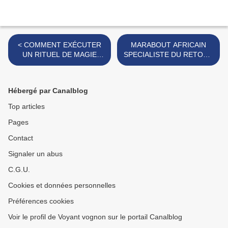
< COMMENT EXÉCUTER
MARABOUT AFRICAIN
UN RITUEL DE MAGIE
SPECIALISTE DU RETOUR
BLANCHE OU SORTILÈGE
AFFECTIF RAPIDE,
DE MARIAGE: magie
MARABOUT RETOUR
blanche d'amour
AFFECTIF FRANCE,
Hébergé par Canalblog
BELGIQUE, CANADA >
Top articles
Pages
Contact
Signaler un abus
C.G.U.
Cookies et données personnelles
Préférences cookies
Voir le profil de Voyant vognon sur le portail Canalblog