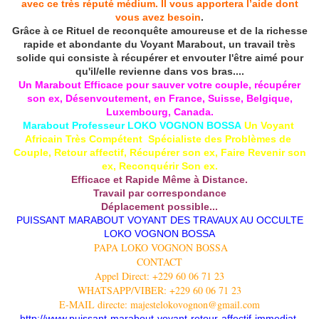
avec ce très réputé médium. Il vous apportera l’aide dont
vous avez besoin
.
Grâce à ce Rituel de reconquête amoureuse et de la richesse
rapide et abondante du Voyant Marabout, un travail très
solide qui consiste à récupérer et envouter l'être aimé pour
qu'il/elle revienne dans vos bras....
Un Marabout Efficace pour sauver votre couple, récupérer
son ex, Désenvoutement, en France, Suisse, Belgique,
Luxembourg, Canada.
Marabout Professeur LOKO VOGNON BOSSA
Un Voyant
Africain Très Compétent Spécialiste des Problèmes de
Couple, Retour affectif, Récupérer son ex, Faire Revenir son
ex, Reconquérir Son ex.
Efficace et Rapide Même à Distance.
Travail par correspondance
Déplacement possible...
PUISSANT MARABOUT VOYANT DES TRAVAUX AU OCCULTE
LOKO VOGNON BOSSA
PAPA LOKO VOGNON BOSSA
CONTACT
Appel Direct: +229 60 06 71 23
WHATSAPP/VIBER: +229 60 06 71 23
E-MAIL directe: majestelokovognon@gmail.com
http://www.puissant-marabout-voyant-retour-affectif-immediat-