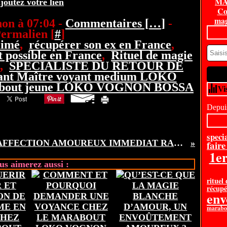
MA
joutez votre lien
Co
mag
on à 07:04 -
Commentaires [
…
]
-
ermalien [
#
]
aimé
,
récupérer son ex en France
,
 possible en France
,
Rituel de magie
,
SPECIALISTE DU RETOUR DE
sant Maître voyant medium LOKO
bout jeune LOKO VOGNON BOSSA
Vi
Depuis
specia
RETOUR D'AFFECTION AMOUREUX IMMEDIAT RAPIDE EN 24H, RETROUVEZ L’AMOUR VOUS DESESPEREZ DE RETROUVER ENFIN L’AMOUR, LE VRAI ?
faire
1e
us aimerez aussi :
rituel
récupé
en
marabou