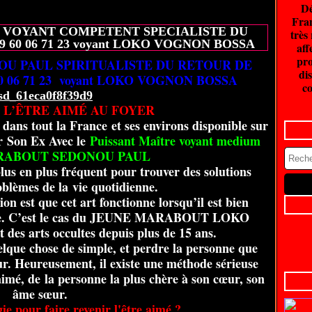
Dé
20 juin 2026
Fran
 VOYANT COMPETENT SPECIALISTE DU
très
 60 06 71 23 voyant LOKO VOGNON BOSSA
aff
pro
U PAUL SPIRITUALISTE DU RETOUR DE
dis
0 06 71 23 voyant LOKO VOGNON BOSSA
co
 L’ÊTRE AIMÉ AU FOYER
dans tout la France et ses environs disponible sur
r Son Ex Avec le
Puissant Maître voyant medium
RABOUT SEDONOU PAUL
lus en plus fréquent pour trouver des solutions
blèmes de la vie quotidienne.
on est que cet art fonctionne lorsqu’il est bien
nne. C’est le cas du JEUNE MARABOUT LOKO
s arts occultes depuis plus de 15 ans.
lque chose de simple, et perdre la personne que
ur. Heureusement, il existe une méthode sérieuse
 aimé, de la personne la plus chère à son cœur, son
âme sœur.
e pour faire revenir l'être aimé ?