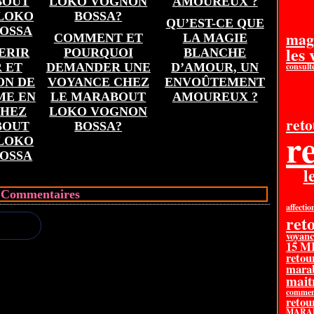
QU’EST-CE QUE
mag
COMMENT ET
LA MAGIE
les
ERIR
POURQUOI
BLANCHE
 ET
DEMANDER UNE
D’AMOUR, UN
consult
ON DE
VOYANCE CHEZ
ENVOÛTEMENT
ME EN
LE MARABOUT
AMOUREUX ?
CHEZ
LOKO VOGNON
reto
BOUT
BOSSA?
re
 LOKO
OSSA
l
Commentaires
affectio
reto
voyanc
15 
retour
mara
mait
comment
retou
MARAB