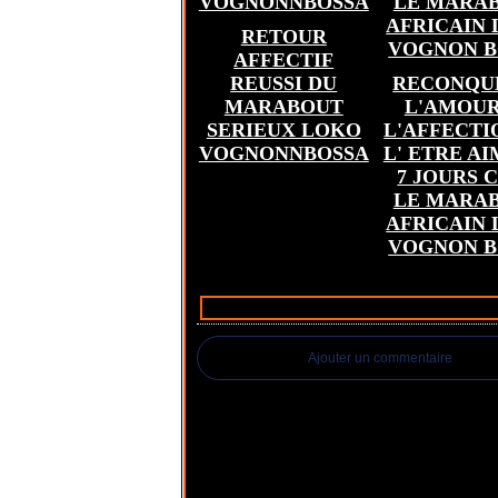
RETOUR
AFFECTIF
REUSSI DU
RECONQU
MARABOUT
L'AMOUR
SERIEUX LOKO
L'AFFECTI
VOGNONNBOSSA
L' ETRE AI
7 JOURS 
LE MARA
AFRICAIN
VOGNON B
Ajouter un commentaire