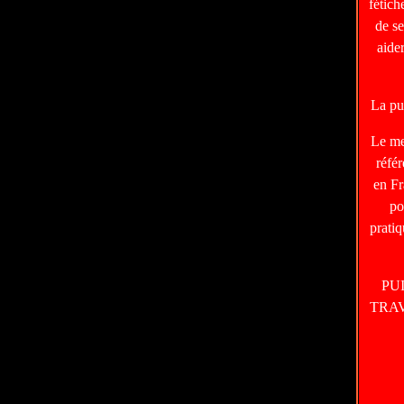
fétic
de s
aide
La pu
Le m
réfé
en Fr
po
prati
PU
TRA