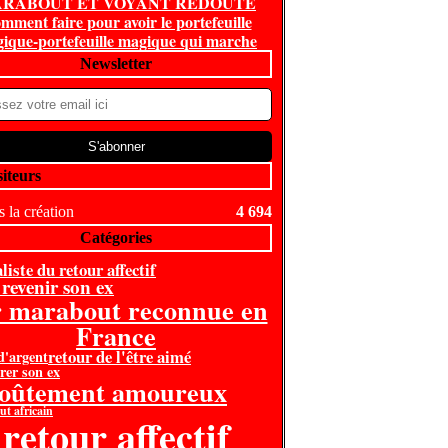
RABOUT ET VOYANT REDOUTE
mment faire pour avoir le portefeuille
ique-portefeuille magique qui marche
Newsletter
siteurs
 la création
4 694
Catégories
liste du retour affectif
 revenir son ex
r marabout reconnue en
France
retour de l'être aimé
 d'argent
rer son ex
voûtement amoureux
t africain
retour affectif