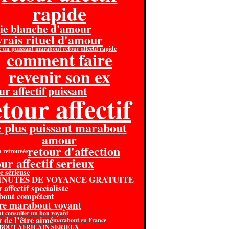
rapide
ie blanche d'amour
 vrais rituel d'amour
é un puissant marabout retour affectif rapide
comment faire
revenir son ex
ur affectif puissant
tour affectif
e plus puissant marabout
amour
retour d'affection
n retrouvée
ur affectif serieux
e sérieuse
MINUTES DE VOYANCE GRATUITE
 affectif specialiste
bout compétent
re marabout voyant
 consulter un bon voyant
r de l’être aimé
marabout en France
OUT AFRICAIN SERIEUX