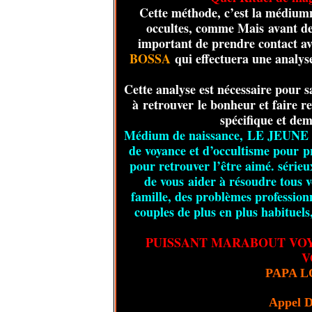
Cette méthode, c’est la médiumni
occultes, comme Mais avant de s
important de prendre contact a
BOSSA
qui effectuera une analyse
Cette analyse est nécessaire pour s
à retrouver le bonheur et faire r
spécifique et de
Médium de naissance, LE JEU
de voyance et d’occultisme pour
p
pour retrouver l’être aimé. sérieu
de vous aider à résoudre tous 
famille, des problèmes profession
couples de plus en plus habituel
PUISSANT MARABOUT VO
V
PAPA 
Appel D