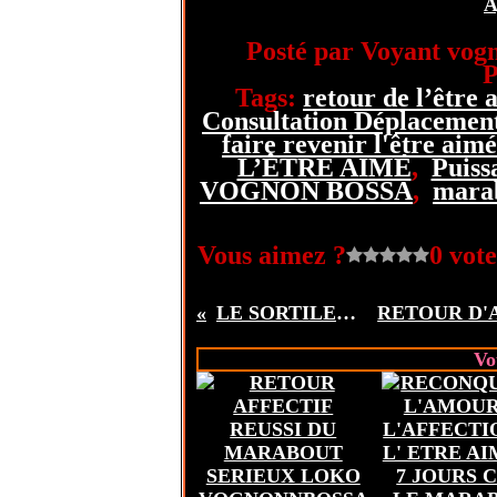
A
Posté par Voyant vogn
P
Tags:
retour de l’être 
Consultation Déplacement
faire revenir l'être aimé
L’ÊTRE AIMÉ
,
Puis
VOGNON BOSSA
,
mara
Vous aimez ?
0 vote
LE SORTILEGE POUR AMPLIFIER LE DESIR
Vo