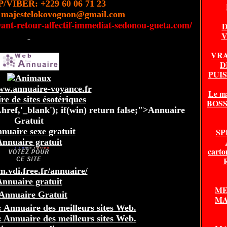
VIBER: +229 60 06 71 23
 majestelokovognon@gmail.com
ant-retour-affectif-immediat-sedonou-gueta.com/
D
V
VRA
D
PUI
ww.annuaire-voyance.fr
Le m
e de sites ésotériques
BOSSA
ref,'_blank'); if(win) return false;">Annuaire
Gratuit
SP
nnuaire gratuit
carto
fm.vdi.free.fr/annuaire/
nnuaire gratuit
ME
MA