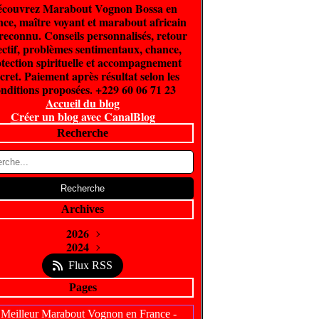
couvrez Marabout Vognon Bossa en
ce, maître voyant et marabout africain
 reconnu. Conseils personnalisés, retour
ectif, problèmes sentimentaux, chance,
tection spirituelle et accompagnement
cret. Paiement après résultat selon les
nditions proposées. +229 60 06 71 23
Accueil du blog
Créer un blog avec CanalBlog
Recherche
Archives
2026
Juin
2024
(300)
Février
Avril
(5)
(1)
Flux RSS
Pages