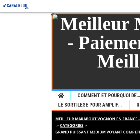
Home
COMMENT ET POURQUOI DEMANDER UNE VOYANCE CHEZ LE JEUNE MARABOUT SEDONOU GUETA P
LE SORTILEGE POUR AMPLIFIER LE DESIR
MEILLEUR MARABOUT VOGNON EN FRANCE - 
>
CATEGORIES
>
GRAND PUISSANT M2DIUM VOYANT COMPETENT