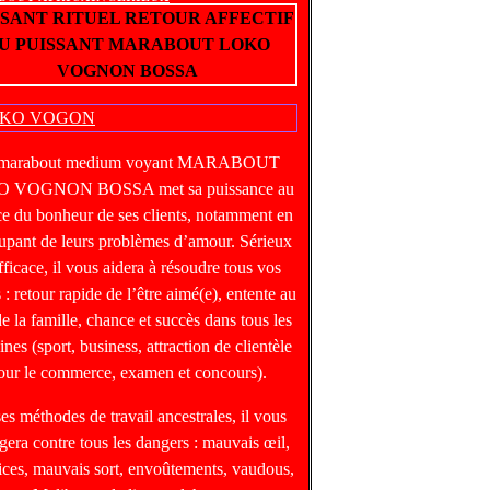
SSANT RITUEL RETOUR AFFECTIF
U PUISSANT MARABOUT LOKO
VOGNON BOSSA
 marabout medium voyant MARABOUT
 VOGNON BOSSA met sa puissance au
ce du bonheur de ses clients, notamment en
upant de leurs problèmes d’amour. Sérieux
fficace, il vous aidera à résoudre tous vos
 : retour rapide de l’être aimé(e), entente au
de la famille, chance et succès dans tous les
nes (sport, business, attraction de clientèle
our le commerce, examen et concours).
ses méthodes de travail ancestrales, il vous
gera contre tous les dangers : mauvais œil,
ices, mauvais sort, envoûtements, vaudous,