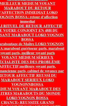
MEILLEUR MEDIUM VOYANT
MARABOUT DU RETOUR
'AFFECTION IMMEDIAT LOKO
OGNON BOSSA: retour d'affection
immediat
I RITUEL DE RETOUR AFFECTIF
E VOTRE CONJOINT EN 48H DU
SSANT MARABOUT LOKO VOGNON
BOSSA
araboutage de Maître LOKO VOGNON
:marabout guérisseur paris, marabout
voyant paris, meilleur voyant paris
VOYANT MÉDIUM SÉRIEUX
ÉCIALISTE DES DES PROBLÈME
AFFECTIF:meilleure voyant paris,
mancienne paris, cabinet de voyance par
RETOUR AFFECTIF REUSSI DU
MARABOUT SERIEUX LOKO
VOGNONNBOSSA
DIUM VOYANT MARABOUT DES
ITRES MARABOUTS DU MONDE
LOKO VOGNON BOSSA
CHANCE- REUSSITE GRAND