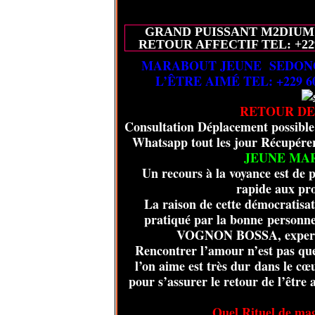
GRAND PUISSANT M2DIUM
RETOUR AFFECTIF TEL: +229
MARABOUT JEUNE SEDONO
L’ÊTRE AIMÉ TEL: +229 6
RETOUR DE
Consultation Déplacement possible 
Whatsapp tout les jour Récupére
JEUNE MA
Un recours à la voyance est de p
rapide aux pro
La raison de cette démocratisati
pratiqué par la bonne perso
VOGNON BOSSA, expert de
Rencontrer l’amour n’est pas que
l’on aime est très dur dans le cœ
pour s’assurer le retour de l’être
Quel Rituel de magi