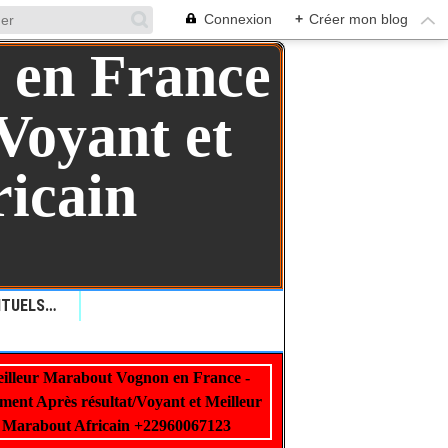
Connexion
+
Créer mon blog
QUELLES SONT LES RITUELS VAUDOU: COMMENT LES RITUELS VAUDOU PEUVENT AIDER ?+229 99 01 00 62
illeur Marabout Vognon en France -
22960067123
ment Après résultat/Voyant et Meilleur
KO VOGNON BOSSA
Marabout Africain +22960067123