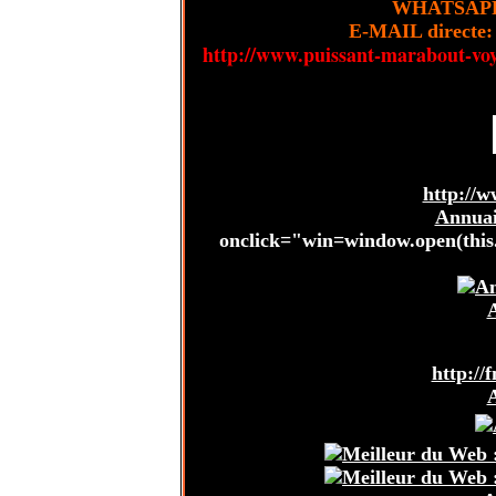
WHATSAPP/
E-MAIL directe:
http://www.puissant-marabout-voy
http://w
Annuair
onclick="win=window.open(this.h
A
http://
A