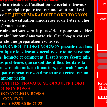
té africaine et l’utilisation de certains travaux
e précipiter pour trouver une solution, il est
vec
LE JEUNE MARABOUT LOKO VOGNON
 de votre situation amoureuse et de l’être si cher
Contac
à votre cœur.
avoir quel sort sera le plus sérieux pour vous aider
evenir l’amour dans votre vie. Car chaque cas est
mande une préparation exclusive.
NE MARABOUT LOKO VOGNON possède des dons
ratiquer tous travaux occultes sur toute personne
x, honnête et compétent, Il est à votre écoute afin
vos problèmes que ce soit des
difficultés dans la
nels, relationnels ou financiers, des problèmes
de
s, pour rencontrer son âme sœur ou retrouver un
amour perdu.
YANT DES TRAVAUX AU OCCULTE LOKO
Retou
l’êtr
OGNON BOSSA
LOKO VOGNON BOSSA
RET
CONTACT
irect: +229 60 06 71 23