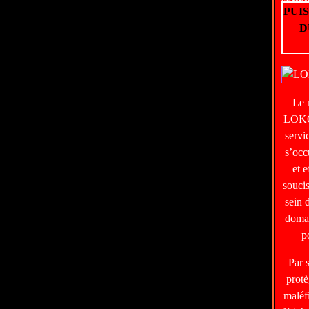
PUI
D
Le
LOKO
servi
s’occ
et e
soucis
sein 
domai
p
Par 
protè
maléf