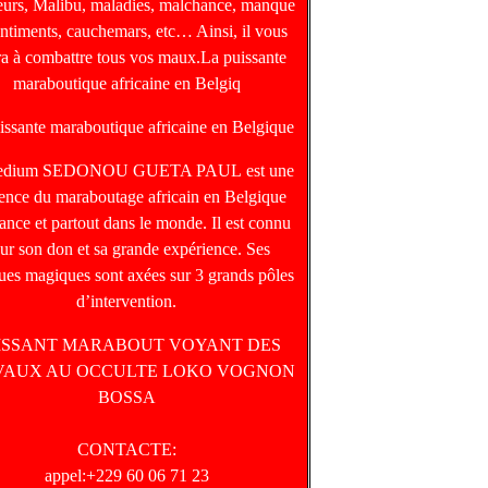
heurs, Malibu, maladies, malchance, manque
entiments, cauchemars, etc… Ainsi, il vous
ra à combattre tous vos maux.La puissante
maraboutique africaine en Belgiq
issante maraboutique africaine en Belgique
edium SEDONOU GUETA PAUL est une
rence du maraboutage africain en Belgique
ance et partout dans le monde. Il est connu
ur son don et sa grande expérience. Ses
ques magiques sont axées sur 3 grands pôles
d’intervention.
ISSANT MARABOUT VOYANT DES
VAUX AU OCCULTE LOKO VOGNON
BOSSA
CONTACTE:
appel:+229 60 06 71 23