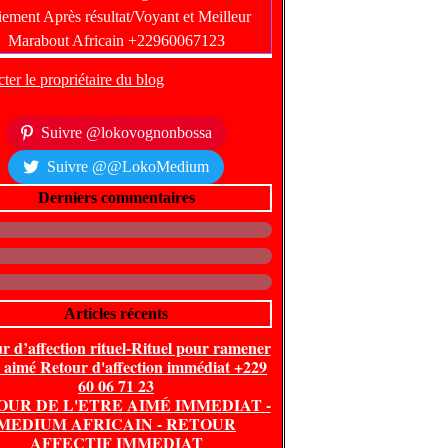
ter le propriétaire du blog
Suivre @lokovognonbossa
Suivre @@LokoMedium
Derniers commentaires
Articles récents
r d’affection rituel-Rituel pour ramener
e aimé Retour d'affection immédiat +229
60 06 71 23
OUR DE L'ETRE AIMÉ IMMEDIAT -
MEDIUM AFRICAIN - RETOUR
AFFECTIF IMMEDIAT