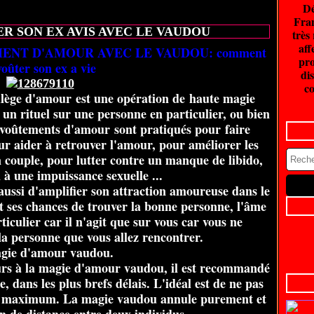
Dé
20 juin 2026
Fran
 SON EX AVIS AVEC LE VAUDOU
très
aff
ENT D'AMOUR AVEC LE VAUDOU: comment
pro
oûter son ex a vie
dis
co
lège d'amour est une opération de haute magie
r un rituel sur une personne en particulier, ou bien
nvoûtements d'amour sont pratiqués pour faire
 aider à retrouver l'amour, pour améliorer les
 couple, pour lutter contre un manque de libido,
 à une impuissance sexuelle ...
ussi d'amplifier son attraction amoureuse dans le
 ses chances de trouver la bonne personne, l'âme
ticulier car il n'agit que sur vous car vous ne
la personne que vous allez rencontrer.
gie d'amour vaudou.
urs à la magie d'amour vaudou, il est recommandé
, dans les plus brefs délais. L'idéal est de ne pas
au maximum. La magie vaudou annule purement et