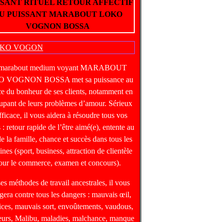
SSANT RITUEL RETOUR AFFECTIF
U PUISSANT MARABOUT LOKO
VOGNON BOSSA
 marabout medium voyant MARABOUT
 VOGNON BOSSA met sa puissance au
ce du bonheur de ses clients, notamment en
upant de leurs problèmes d’amour. Sérieux
fficace, il vous aidera à résoudre tous vos
 : retour rapide de l’être aimé(e), entente au
de la famille, chance et succès dans tous les
nes (sport, business, attraction de clientèle
our le commerce, examen et concours).
ses méthodes de travail ancestrales, il vous
gera contre tous les dangers : mauvais œil,
ices, mauvais sort, envoûtements, vaudous,
heurs, Malibu, maladies, malchance, manque