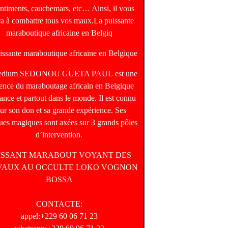
entiments, cauchemars, etc… Ainsi, il vous
ra à combattre tous vos maux.La puissante
maraboutique africaine en Belgiq
issante maraboutique africaine en Belgique
edium SEDONOU GUETA PAUL est une
rence du maraboutage africain en Belgique
ance et partout dans le monde. Il est connu
ur son don et sa grande expérience. Ses
ques magiques sont axées sur 3 grands pôles
d’intervention.
ISSANT MARABOUT VOYANT DES
VAUX AU OCCULTE LOKO VOGNON
BOSSA
CONTACTE:
appel:+229 60 06 71 23