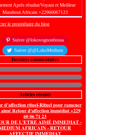
ter le propriétaire du blog
Suivre @lokovognonbossa
Suivre @@LokoMedium
Derniers commentaires
Articles récents
r d’affection rituel-Rituel pour ramener
e aimé Retour d'affection immédiat +229
60 06 71 23
OUR DE L'ETRE AIMÉ IMMEDIAT -
MEDIUM AFRICAIN - RETOUR
AFFECTIF IMMEDIAT