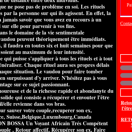
n de distance entre deux individus.
ue ne pose pas de problème en soi. Les rituels
par la personne sur qui ils agissent. En effet, la
 jamais savoir que vous avez eu recours à un
Contac
 sur elle pour parvenir à vos fins.
ns le domaine de la vie sentimentale
 vaudou peuvent théoriquement être immédiats.
 il faudra en toutes six et huit semaines pour que
ls soient au maximum de leur intensité.
e qui puisse s'appliquer à tous les rituels et à tout
néraliser. Chaque rituel aura ses propres délais
chaque situation. Le vaudou pour faire tomber
 surpuissant d'y arriver. N'hésitez pas à vous
ntage sur ce sujet passionnant.
oureuse et de la richesse rapide et abondanyte du
solide qui consiste a récupérer et envouter l'être
Retou
l/elle revienne dans vos bras.
l’êtr
r sauver votre couple,recuperer son ex,
ce, Suisse,Belgique,Luxembourg,Canada
RET
 BOSSA Un Voyant Africain Trés Compétent
uple , Retour affectif, Récupérer son ex, Faire