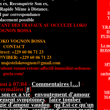
n ex, Reconquérir Son ex,
t Rapide Même à Distance.
D
l par correspondance
V
lacement possible
YANT DES TRAVAUX AU OCCULTE LOKO
VRA
OGNON BOSSA
D
PUI
LOKO VOGNON BOSSA
Le m
CONTACT
BOSSA
irect: +229 60 06 71 23
VIBER: +229 60 06 71 23
: majestelokovognon@gmail.com
SP
rabout-voyant-retour-affectif-immediat-sedonou-
gueta.com/
carto
on à 07:04 -
Commentaires [
…
]
-
ermalien [
#
]
ME
son ex a vie
,
envoutement d'amour
MA
tement symptômes
,
faire tomber
gie d'amour vaudou
,
qu'Est-ce qu'un
mour vaudou
,
sortilège d'amour magie