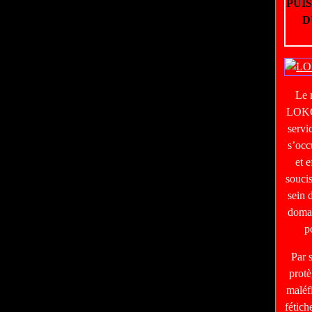
PUI
D
Le
LOKO
servi
s’occ
et e
soucis
sein 
domai
p
Par 
protè
maléf
fétic