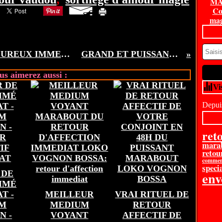
MA
Co
mag
RETOUR D'AFFECTION AMOUREUX IMMEDIAT RAPIDE EN 24H, RETROUVEZ L’AMOUR VOUS DESESPEREZ DE RETROUVER ENFIN L’AMOUR, LE VRAI ?
GRAND ET PUISSANT MAÎTRE MARABOUT COMPETENT LOKO VOGNON BOSSA
us aimerez aussi :
Vi
Depuis
ret
mara
retou
comment
specia
 DE
en
AIMÉ
T -
MEILLEUR
VRAI RITUEL DE
UM
MEDIUM
RETOUR
N -
VOYANT
AFFECTIF DE