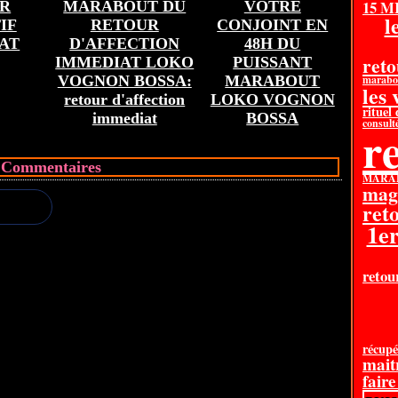
15 
R
MARABOUT DU
VOTRE
l
IF
RETOUR
CONJOINT EN
AT
D'AFFECTION
48H DU
reto
IMMEDIAT LOKO
PUISSANT
VOGNON BOSSA:
MARABOUT
marabo
les
retour d'affection
LOKO VOGNON
rituel
immediat
BOSSA
consult
re
Commentaires
MARAB
mag
reto
1e
retour
récupé
mait
faire