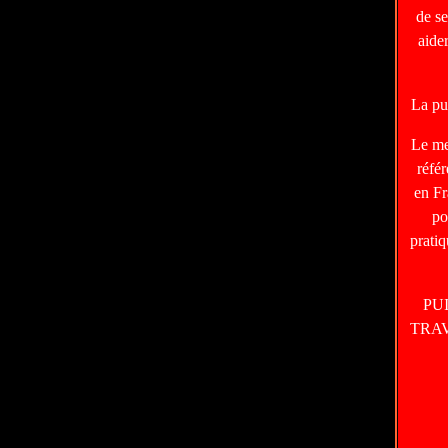
de s
aide
La pu
Le m
réfé
en Fr
po
prati
PU
TRA