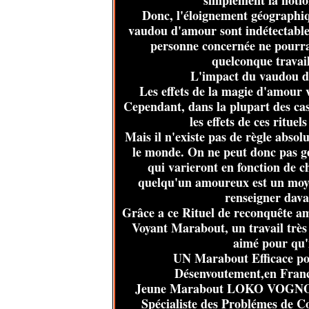
simplement la notio
Donc, l'éloignement géographiq
vaudou d'amour sont indétectables 
personne concernée ne pourra
quelconque travail
L'impact du vaudou da
Les effets de la magie d'amour
Cependant, dans la plupart des cas,
les effets de ces ritue
Mais il n'existe pas de règle absolu
le monde. On ne peut donc pas gé
qui varieront en fonction de 
quelqu'un amoureux est un moyen
renseigner dava
Grâce a ce Rituel de reconquête am
Voyant Marabout, un travail très 
aimé pour qu'i
UN Marabout Efficace pou
Désenvoutement,en Fran
Jeune Marabout LOKO VOGNON
Spécialiste des Problémes de Co