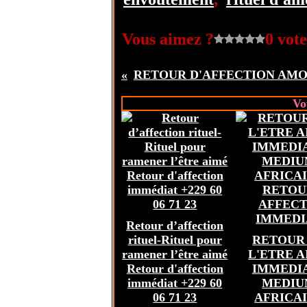
Vous aimez ?
0 vote
Vo
Retour d’affection
rituel-Rituel pour
RETOUR
ramener l’être aimé
L'ETRE 
Retour d'affection
IMMEDIA
immédiat +229 60
MEDI
06 71 23
AFRICAI