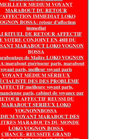
MEILLEUR MEDIUM VOYANT
MARABOUT DU RETOUR
'AFFECTION IMMEDIAT LOKO
OGNON BOSSA: retour d'affection
immediat
I RITUEL DE RETOUR AFFECTIF
E VOTRE CONJOINT EN 48H DU
SSANT MARABOUT LOKO VOGNON
BOSSA
araboutage de Maître LOKO VOGNON
:marabout guérisseur paris, marabout
voyant paris, meilleur voyant paris
VOYANT MÉDIUM SÉRIEUX
ÉCIALISTE DES DES PROBLÈME
AFFECTIF:meilleure voyant paris,
mancienne paris, cabinet de voyance par
RETOUR AFFECTIF REUSSI DU
MARABOUT SERIEUX LOKO
VOGNONNBOSSA
DIUM VOYANT MARABOUT DES
ITRES MARABOUTS DU MONDE
LOKO VOGNON BOSSA
CHANCE- REUSSITE GRAND