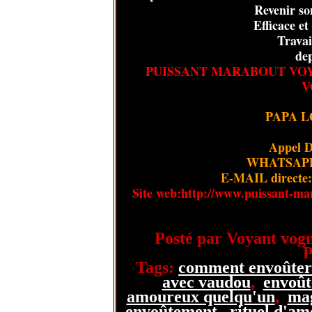
Revenir so
Efficace e
Travai
dep
PUISSANT MARABOUT VO
V
PAPA 
Appel D
WHATSAPP/
E-MAIL directe
Site web:http://www.puissant-ma
Posté par Voyant vogn
P
Tags:
comment envoûter 
avec vaudou
,
envoû
amoureux quelqu'un
,
ma
envoûtement
,
rituel d'a