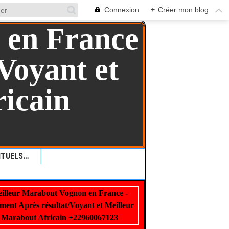
Connexion
+
Créer mon blog
QUELLES SONT LES RITUELS VAUDOU: COMMENT LES RITUELS VAUDOU PEUVENT AIDER ?+229 99 01 00 62
illeur Marabout Vognon en France -
22960067123
ment Après résultat/Voyant et Meilleur
Marabout Africain +22960067123