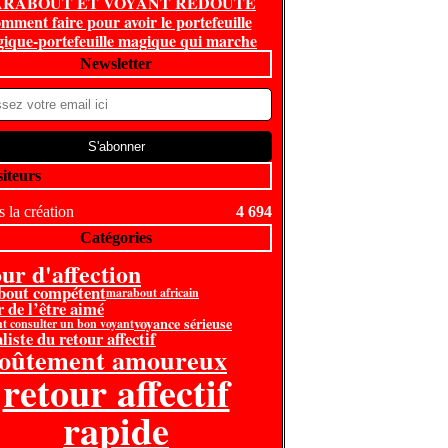
RABOUT ET VOYANT REDOUTE
mment faire pour avoir le portefeuille
ique-portefeuille magique qui marche
Newsletter
siteurs
 la création
4 694
Catégories
our d'affection
bout compétent
marabout africain
r de l’être aimé
voyance sérieuse
 consulter un bon voyant
liste du retour affectif
voûtement amoureux
retour affectif
rapide