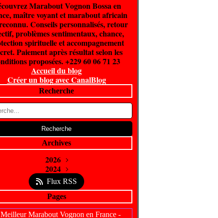
couvrez Marabout Vognon Bossa en
ce, maître voyant et marabout africain
 reconnu. Conseils personnalisés, retour
ectif, problèmes sentimentaux, chance,
tection spirituelle et accompagnement
cret. Paiement après résultat selon les
nditions proposées. +229 60 06 71 23
Accueil du blog
Créer un blog avec CanalBlog
Recherche
Archives
2026
Juin
2024
(300)
Février
Avril
(5)
(1)
Flux RSS
Pages