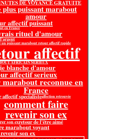
MINUTES DE VOYANCE GRATUITE
e plus puissant marabout
amour
ur affectif puissant
ut en France
 vrais rituel d'amour
 d'argent
é un puissant marabout retour affectif rapide
tour affectif
OUT AFRICAIN SERIEUX
ie blanche d'amour
ur affectif serieux
r marabout reconnue en
France
 affectif specialiste
affection retrouvée
comment faire
revenir son ex
retour de l'être aimé
rer son ex
re marabout voyant
 revenir son ex