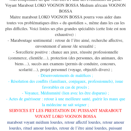
Voyant Marabout ​LOKO VOGNON BOSSA Medium africain ​VOGNON
BOSSA
Maitre ​marabout LOKO VOGNON BOSSA pourra vous aider dans
toutes vos problématiques dites « du quotidien », même dans les cas les
plus difficiles. Voici listées ses plus grandes spécialités (cette liste est non
exhaustive) :
- Maraboutage sentimental : retour de l’être aimé, recherche affective,
envoutement d’amour /de sexualité ;
- Sorcellerie positive : chance aux jeux, réussite professionnelle
(commerce, clientèle…), protection (des personnes, des animaux, des
biens…), succès aux examens (permis de conduire, concours,
scolarité…), projet personnel (voyage, objectifs divers) ;
- Désenvoutements de maléfices ;
- Résolution des conflits (familiaux, conjugaux, professionnels), issue
favorables en cas de procès ;
- Voyance, Médiumnité (lien avec les être disparus) ;
- Actes de guérisseur : retour à une meilleure santé, guérir les maux que
la médecine ne sait soigner ;
SERVICES ET LES PRESTATION DU PUISSANT MARABOUT
VOYANT LOKO VOGNON BOSSA
marabout voyant médium lourdes, retour affectif lourdes, retour amour lourdes, rituel amour lourdes, retour de l’être aimé lourdes, puissant marabout lourdes, marabout vaudou lourdes, marabout guérisseur lourdes, grand marabout lourdes, marabout médium africain lourdes, médium sérieux lourdes, grand marabout voyant médium vannes, retour affectif vannes, retour amour vannes, rituel amour vannes, retour de l’être aimé vannes, marabout vaudou vannes, marabout guérisseur vannes, marabout médium africain vannes, retour affectif Bressuire, retour amour Bressuire, retour de l’être aimé Bressuire, rituel amour Bressuire, grand marabout voyant médium Bressuire, marabout vaudou Bressuire, marabout guérisseur Bressuire, médium sérieux Bressuire, marabout médium africain Bressuire, puissant marabout Bressuire, retour affectif Tours, retour amour Tours, rituel amour Tours, grand marabout voyant médium Tours, puissant marabout Tours, retour de l’être aimé Tours, marabout vaudou Tours, marabout guérisseur Tours, marabout médium africain Tours, médium sérieux Tours, grand marabout voyant médium Thouars, retour affectif Thouars, retour amour Thouars, rituel amour Thouars, puissant marabout Thouars, marabout vaudou Thouars, marabout guérisseur Thouars, retour de l’être aimé Thouars, médium sérieux Thouars, marabout médium africain Thouars, grand marabout voyant médium guéret, retour affectif guéret, retour amour guéret, rituel amour guéret, retour de l’être aimé guéret, puissant marabout guéret, marabout vaudou guéret, marabout guérisseur guéret, marabout médium africain guéret, médium sérieux guéret, grand marabout voyant médium Royan, retour affectif Royan, rituel amour Royan, retour amour Royan, marabout vaudou royan, marabout guérisseur Royan, médium sérieux Royan, retour de l’être aimé Royan, puissant marabout Royan, marabout médium africain Royan, grand marabout voyant médium Vierzon, retour affectif Vierzon, retour amour Vierzon, rituel amour Vierzon, marabout vaudou Vierzon, marabout guérisseur Vierzon, médium sérieux Vierzon, retour de l’être aimé Vierzon, puissant marabout Vierzon, marabout médium africain Vierzon, retour affectif Cholet, retour amour Cholet, rituel amour Cholet, grand marabout voyant médium Cholet, médium sérieux Cholet, marabout vaudou Cholet, marabout guérisseur Cholet, marabout médium africain Cholet, retour de l’être aimé Cholet, puissant marabout Cholet, grand marabout voyant médium Laval, retour affectif Laval, retour amour Laval, rituel amour Laval, médium sérieux Laval, marabout guérisseur Laval, marabout vaudou Laval, retour de l’être aimé Laval, marabout médium africain Laval, puissant marabout Laval, grand marabout voyant médium Dole, retour affectif Dole, retour amour Dole, rituel amour Dole, marabout vaudou Dole, marabout guérisseur Dole, puissant marabout Dole, marabout médium africain Dole, retour de l’être aimé Dole, médium sérieux Dole, retour affectif Poitiers, retour amour Poitiers, rituel amour Poitiers, grand marabout voyant médium Poitiers, puissant marabout Poitiers, marabout vaudou Poitiers, retour de l’être aimé Poitiers, marabout guérisseur Poitiers, marabout médium africain Poitiers, médium sérieux Poitiers, retour affectif Niort, retour amour Niort, rituel amour Niort, grand marabout voyant médium Niort, puissant marabout Niort, retour de l’être aimé Niort, marabout vaudou Niort, marabout guérisseur Niort, médium sérieux Niort, marabout médium africain Niort, grand marabout voyant médium Besançon, retour affectif Besançon, retour affectif Besançon, retour amour Besançon, retour de l’être aimé Besançon, rituel amour Besançon, puissant marabout Besançon, marabout vaudou Besançon, marabout guérisseur Besançon, marabout médium africain Besançon, médium sérieux Besançon, grand marabout voyant médium Alès, retour affectif Alès, retour de l’être aimé Alès, retour amour Alès, rituel amour Alès, puissant marabout Alès, marabout vaudou Alès, marabout guérisseur Alès, marabout médium africain Alès, médium sérieux Alès, grand marabout voyant médium Aurillac, retour affectif Aurillac, retour amour Aurillac, rituel amour Aurillac, puissant marabout Aurillac, marabout vaudou Aurillac, marabout guérisseur Aurillac, retour de l’être aimé Aurillac, marabout médium africain Aurillac, médium sérieux Aurillac, retour affectif Evreux, retour amour Evreux, retour de l’être aimé Evreux, rituel amour Evreux, grand marabout voyant médium Evreux, puissant marabout Evreux, marabout guérisseur Evreux, marabout vaudou Evreux, marabout médium africain Evreux, médium sérieux Evreux, grand marabout voyant médium Argenteuil, retour affectif Argenteuil, retour amour agenteuil,retour de l’être aimé Argenteuil, rituel amour Argenteuil, marabout vaudou Argenteuil, marabout guérisseur Argenteuil, marabout médium africain Argenteuil, médium sérieux Argenteuil, retour affectif Angers, retour amour Angers, grand marabout voyant médium Angers, marabout vaudou Angers, retour de l’être aimé Angers, marabout guérisseur Angers, puissant marabout Angers, médium sérieux Angers, marabout médium africain Angers, grand marabout voyant médium Aurillac, retour affectif Aurillac, retour amour Aurillac, rituel amour Aurillac, puissant marabout Aurillac, marabout vaudou Aurillac, marabout guérisseur Aurillac, médium sérieux Aurillac, retour affectif Nantes, retour amour Nantes, grand marabout voyant médium Nantes, médium sérieux Nantes, marabout vaudou Nantes, marabout guérisseur Nantes, retour de l’être aimé Nantes, marabout médium africain Nantes, grand marabout voyant médium Lille, retour affectif Lille, retour amour Lille, rituel amour Lille, médium sérieux Lille, retour de l’être aimé Lille, puissant marabout Lille, marabout vaudou Lille, marabout guérisseur Lille, marabout médium africain Lille, meilleur marabout Lille, amourologue Lille, grand marabout voyant médium Verdun, retour affectif Verdun, retour amour Verdun, rituel amour Verdun, médium sérieux Verdun, retour de l’être aimé Verdun, puissant marabout Verdun, marabout vaudou Verdun, marabout guérisseur Verdun, meilleur marabout Verdun, marabout médium africain verdun,amourologue Verdun, grand marabout voyant médium Saint-Malo, retour affectif Saint-Malo, retour amour Saint-Malo, rituel amour Saint-Malo, médium sérieux Saint-Malo, puissant marabout Saint-Malo, marabout vaudou Saint-Malo, retour de l’être aimé Saint-Malo, marabout guérisseur Saint-Malo, meilleur marabout Saint-Malo, marabout médium africain saint-malo,amourologue Saint-Malo, grand marabout voyant médium Nancy, retour affectif Nancy, retour amour Nancy, rituel amour Nancy, retour de l’être aimé Nancy, rituel amour Nancy, médium sérieux Nancy, puissant marabout Nancy, marabout vaudou Nancy, marabout guérisseur Nancy, marabout médium africain Nancy, meilleur marabout Nancy,amourologue Nancy, retour affectif Aubagne, retour amour Aubagne, rituel amour Aubagne, grand marabout voyant médium Aubagne, puissant marabout Aubagne, médium sérieux Aubagne, retour de l’être aimé Aubagne, marabout vaudou Aubagne, marabout guérisseur Aubagne, meilleur marabout aubagne,amourologue aubagne,marabout médium africain aubagne,grand marabout voyant médium Sète, retour affectif Sète, retour amour Sète, retour de l’être aimé Sète, rituel amour Sète, puissant marabout Sète, médium sérieux Séte,marabout vaudou Sète, marabout guérisseur Sète, meilleur marabout Sète, marabout médium africain Sète,amourologue Sète, grand marabout voyant médium vannes, retour affectif vannes, retour amour vannes, rituel amour vannes, puissant marabout vannes, médium sérieux vannes, meilleur marabout vannes, marabout vaudou vannes, marabout guérisseur vannes, retour de l’être aimé vannes,amourologue vannes, marabout médium africain vannes, retour affectif Antibes, retour amour Antibes, rituel amour Antibes, puissant marabout Antibes, médium sérieux Antibes, grand marabout médium Antibes, marabout vaudou Antibes, marabout guérisseur Antibes, meilleur marabout antibes,amourologue Antibes, retour de l’être aimé Antibes, marabout médium africain Antibes, grand marabout voyant médium Carcassonne, retour affectif Carcassonne, retour amour Carcassonne, rituel amour Carcassonne, retour de l’être aimé Carcassonne, puissant marabout Carcassonne, médium sérieux Carcassonne, meilleur marabout Carcassonne, marabout vaudou Carcassonne, marabout guérisseur carcassonne,amourologue Carcassonne, marabout médium africain Carcassonne, grand marabout voyant médium rodez, retour affectif rodez, retour amour rodez, rituel amour rodez, médium sérieux rodez, retour de l’être aimé rodez, puissant marabout rodez, meilleur marabout rodez, marabout vaudou rodez, marabout guérisseur rodez,amourologue rodez, marabout médium africain rodez, retour affectif Auch, retour amour Auch, retour de l’être aimé Auch, rituel amour Auch, grand marabout voyant médium Auch, puissant marabout Auch, médium sérieux Auch, marabout vaudou Auch, marabout guérisseur Auch, meilleur marabout auch,amourologue Auch, marabout médium africain Auch, grand marabout voyant médium Périgueux, retour affectif Périgueux, retour amour Périgueux, rituel amour Périgueux, retour de l’être aimé Périgueux, puissant marabout Périgueux, médium sérieux Périgueux, meilleur marabout Périgueux, marabout vaudou Périgueux, marabout guérisseur Périgueux,amourologue Périgueux, grand marabout voyant médium Perpignan, retour affectif Perpignan, retour amour Perpignan, rituel amour Perpignan, puissant marabout Perpignan, médium sérieux Perpignan, meilleur marabout Perpignan,amourologue Perpignan, marabout vaudou Perpignan, marabout guérisseur Perpignan, marabout médium africain Perpignan, grand marabout voyant médium Bayonne, retour affecter Bayonne, retour amour Bayonne, rituel amour Bayonne, retour de l’être aimé Bayonne, puissant marabout Bayonne, médium sérieux Bayonne, meilleur marabout Bayonne, marabout vaudou Bayonne, marabout guérisseur Bayonne,amourologue Bayonne, marabout médium africain Bayonne, grand marabout voyant m