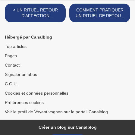
< UN RITUEL RETOUR
COMMENT PRATIQUER
D'AFFECTION
UN RITUEL DE RETOUR
RECOMMANDER, RITUEL
L’ÊTRE AIME EFFICACE
DU RETOUR RAPIDE DE
ET RAPIDE: Retour Affectif
L'ÊTRE AIMER
Immediat en 72 heures >
Hébergé par Canalblog
Top articles
Pages
Contact
Signaler un abus
C.G.U.
Cookies et données personnelles
Préférences cookies
Voir le profil de Voyant vognon sur le portail Canalblog
Créer un blog sur Canalblog