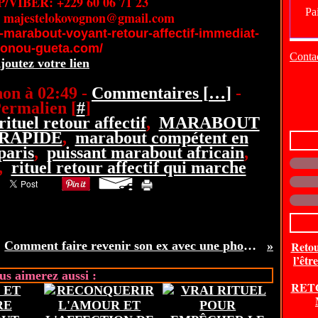
VIBER: +229 60 06 71 23
: majestelokovognon@gmail.com
-marabout-voyant-retour-affectif-immediat-
onou-gueta.com/
Contac
joutez votre lien
on à 02:49 -
Commentaires [
…
]
-
ermalien [
#
]
ituel retour affectif
,
MARABOUT
RAPIDE
,
marabout compétent en
paris
,
puissant marabout africain
,
,
rituel retour affectif qui marche
Comment faire revenir son ex avec une photo pour retrouver l’amour ? Puissant marabout loko vognon bossa
Retou
l’êtr
us aimerez aussi :
RET