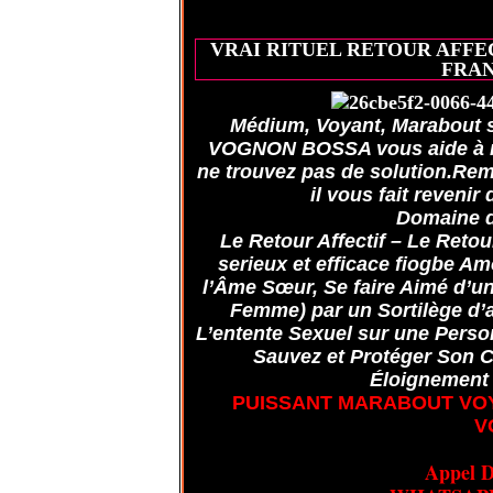
VRAI RITUEL RETOUR AFFE
FRANC
Médium, Voyant, Marabout s
VOGNON BOSSA vous aide à ré
ne trouvez pas de solution.Rema
il vous fait revenir
Domaine d
Le Retour Affectif – Le Reto
serieux et efficace fiogbe A
l’Âme Sœur, Se faire Aimé d’u
Femme) par un Sortilège d
L’entente Sexuel sur une Pers
Sauvez et Protéger Son C
Éloignement R
PUISSANT MARABOUT VO
V
Appel D