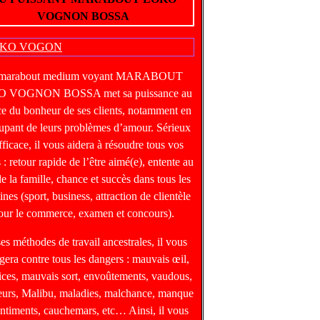
VOGNON BOSSA
 marabout medium voyant MARABOUT
 VOGNON BOSSA met sa puissance au
ce du bonheur de ses clients, notamment en
upant de leurs problèmes d’amour. Sérieux
fficace, il vous aidera à résoudre tous vos
 : retour rapide de l’être aimé(e), entente au
de la famille, chance et succès dans tous les
nes (sport, business, attraction de clientèle
our le commerce, examen et concours).
ses méthodes de travail ancestrales, il vous
gera contre tous les dangers : mauvais œil,
ices, mauvais sort, envoûtements, vaudous,
heurs, Malibu, maladies, malchance, manque
entiments, cauchemars, etc… Ainsi, il vous