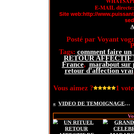
WHATSAPP/
E-MAIL directe
Site web:http://www.puissant
sed
A
Posté par Voyant vogn
P
Tags:
comment faire un r
RETOUR AFFECTIF 
France
,
marabout sur 
retour d'affection vrai
Vous aimez ?
1 vote
VIDEO DE TEMOIGNAGE RETOUR AFFECTIF REUSSI EN FRANCE
Vo