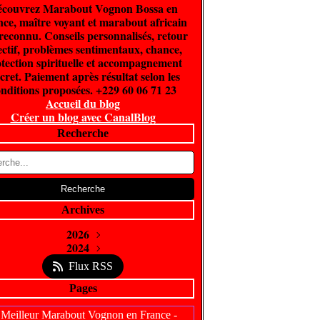
couvrez Marabout Vognon Bossa en
ce, maître voyant et marabout africain
 reconnu. Conseils personnalisés, retour
ectif, problèmes sentimentaux, chance,
tection spirituelle et accompagnement
cret. Paiement après résultat selon les
nditions proposées. +229 60 06 71 23
Accueil du blog
Créer un blog avec CanalBlog
Recherche
Archives
2026
Juin
2024
(300)
Février
Avril
(5)
(1)
Flux RSS
Pages