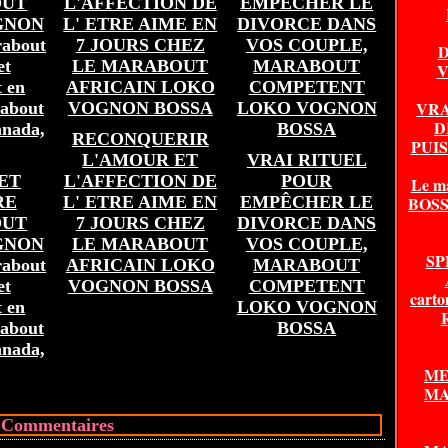
D
V
VRA
D
RECONQUERIR
PUI
L'AMOUR ET
VRAI RITUEL
ET
L'AFFECTION DE
POUR
Le m
RE
L' ETRE AIME EN
EMPÊCHER LE
BOSSA
OUT
7 JOURS CHEZ
DIVORCE DANS
GNON
LE MARABOUT
VOS COUPLE,
SP
about
AFRICAIN LOKO
MARABOUT
et
VOGNON BOSSA
COMPETENT
carto
 en
LOKO VOGNON
about
BOSSA
anada,
ME
MA
Commentaires