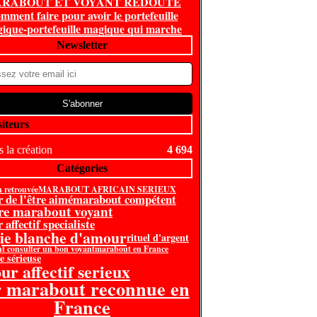
RABOUT ET VOYANT REDOUTE
mment faire pour avoir le portefeuille
ique-portefeuille magique qui marche
Newsletter
siteurs
 la création
4 694
Catégories
n retrouvée
MARABOUT AFRICAIN SERIEUX
r de l'être aimé
marabout compétent
re marabout voyant
 affectif specialiste
ie blanche d'amour
rituel d'argent
 consulter un bon voyant
marabout en France
e sérieuse
ur affectif serieux
r marabout reconnue en
France