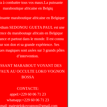
ra à combattre tous vos maux.La puissante
maraboutique africaine en Belgiq
issante maraboutique africaine en Belgique
edium SEDONOU GUETA PAUL est une
rence du maraboutage africain en Belgique
ance et partout dans le monde. Il est connu
ur son don et sa grande expérience. Ses
ques magiques sont axées sur 3 grands pôles
d’intervention.
ISSANT MARABOUT VOYANT DES
VAUX AU OCCULTE LOKO VOGNON
BOSSA
CONTACTE:
appel:+229 60 06 71 23
whatsapp:+229 60 06 71 23
mail: majestelokovognon@gmail.com