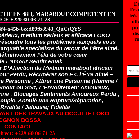
Dé
25 juin 2026
Fran
CTIF EN 48H, MARABOUT COMPETENT EN
très
E +229 60 06 71 23
aff
pro
dis
érieux, medium sérieux et efficace LOKO
co
soudre tous les problèmes auxquels vous
rquable spécialiste du retour de l’être aimé,
 définitivement l’élu de votre cœur
e L’amour Sentimental:
ur D’Affection du Medium marabout africain
mour Perdu, Récupérer son Ex, l’Être Aimé –
ne Personne , Attirer une Personne (Homme /
’amour ou Sort, L’Envoûtement Amoureux,
onne , Blocages Sentiments Amoureux Perdu ,
ouple, Annulé une Rupture/Séparation,
ivalité / Jalousie; Fidélité
YANT DES TRAVAUX AU OCCULTE LOKO
OGNON BOSSA
CONTACT
irect: +229 60 06 71 23