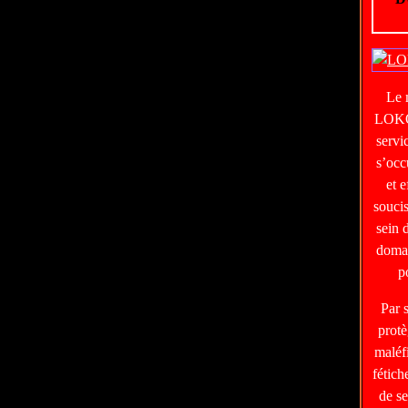
Le
LOKO
servi
s’occ
et e
soucis
sein 
domai
p
Par 
protè
maléf
fétic
de s