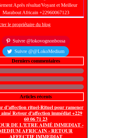
ter le propriétaire du blog
Suivre @lokovognonbossa
Suivre @@LokoMedium
Derniers commentaires
Articles récents
r d’affection rituel-Rituel pour ramener
e aimé Retour d'affection immédiat +229
60 06 71 23
OUR DE L'ETRE AIMÉ IMMEDIAT -
MEDIUM AFRICAIN - RETOUR
AFFECTIF IMMEDIAT