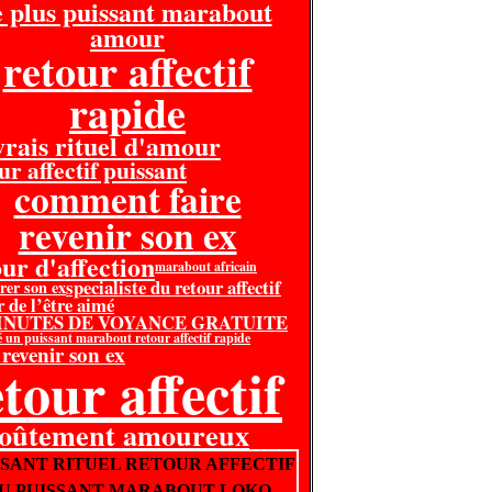
e plus puissant marabout
amour
retour affectif
rapide
 vrais rituel d'amour
ur affectif puissant
comment faire
revenir son ex
our d'affection
marabout africain
specialiste du retour affectif
rer son ex
r de l’être aimé
MINUTES DE VOYANCE GRATUITE
é un puissant marabout retour affectif rapide
 revenir son ex
tour affectif
voûtement amoureux
SSANT RITUEL RETOUR AFFECTIF
U PUISSANT MARABOUT LOKO