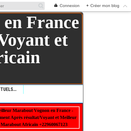
Connexion
+
Créer mon blog
QUELLES SONT LES RITUELS VAUDOU: COMMENT LES RITUELS VAUDOU PEUVENT AIDER ?+229 99 01 00 62
illeur Marabout Vognon en France -
22960067123
ment Après résultat/Voyant et Meilleur
Marabout Africain +22960067123