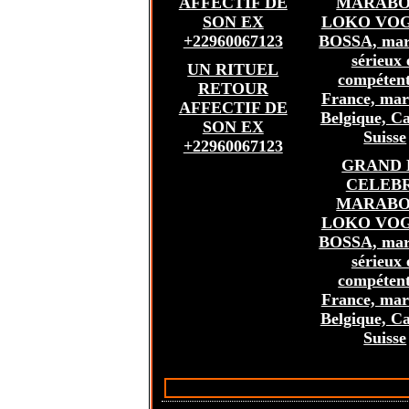
UN RITUEL
RETOUR
AFFECTIF DE
SON EX
+22960067123
GRAND 
CELEB
MARAB
LOKO VO
BOSSA, mar
sérieux 
compétent
France, mar
Belgique, C
Suisse