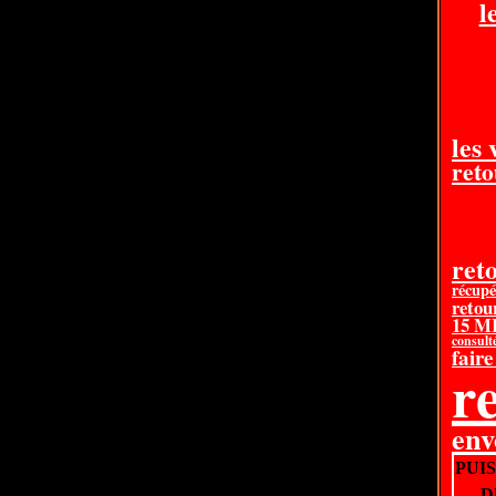
l
les
reto
ret
récupé
retou
15 
consult
faire
re
en
PUI
D