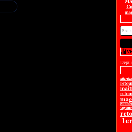
MA
Co
mag
Vi
Depuis
affectio
retou
mait
retour
mag
comment
voyanc
reto
1e