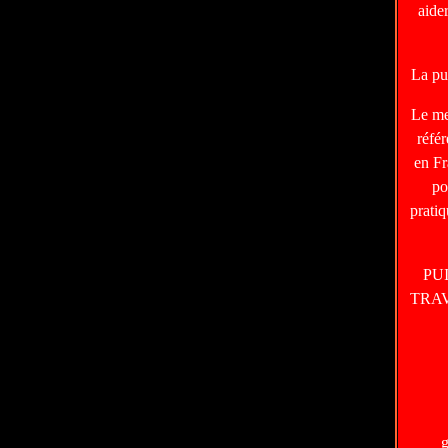
aide
La pu
Le m
réfé
en Fr
po
prati
PU
TRA
g