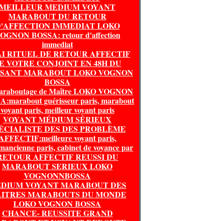
MEILLEUR MEDIUM VOYANT
MARABOUT DU RETOUR
'AFFECTION IMMEDIAT LOKO
OGNON BOSSA: retour d'affection
immediat
I RITUEL DE RETOUR AFFECTIF
E VOTRE CONJOINT EN 48H DU
SSANT MARABOUT LOKO VOGNON
BOSSA
araboutage de Maître LOKO VOGNON
:marabout guérisseur paris, marabout
voyant paris, meilleur voyant paris
VOYANT MÉDIUM SÉRIEUX
ÉCIALISTE DES DES PROBLÈME
AFFECTIF:meilleure voyant paris,
mancienne paris, cabinet de voyance par
RETOUR AFFECTIF REUSSI DU
MARABOUT SERIEUX LOKO
VOGNONNBOSSA
DIUM VOYANT MARABOUT DES
ITRES MARABOUTS DU MONDE
LOKO VOGNON BOSSA
CHANCE- REUSSITE GRAND