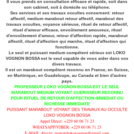
Il vous prends en consultation efficace et rapide, soit dans
son cabinet, soit à domicile ou téléphone.
Ses services et ses travaux occultes concernent: retour
affectif, medium marabout retour affectif, marabout des
travaux occultes, voyance sérieuse, rituel de retour affectif,
rituel d'amour efficace, envoûtement amoureux, rituel
d'envoûtement d'amour, retour d'affection rapide, marabout
affectif, rituel d'affection qui marche, rituel d'affection qui
fonctionne.
Le seul et puissant medium compétent sérieux est LOKO
VOGNON BOSSA est le seul capable de vous aider dans vos
divers travaux.
Il est un marabout compétent reconnu en France, en Suisse,
en Martinique, en Guadeloupe, au Canada et bien d'autres
pays.
PROFESSEUR LOKO VOGNON BOSSA EST LE SEUL
MARABOUT MEDIUM VOYANT GUERISSEUR RECONNU
POUR RITUEL DE RETOUR D'AFFECTION IMMEDIAT OU
RICHESSE IMMEDIATE
PUISSANT MARABOUT VOYANT DES TRAVAUX AU OCCULTE
LOKO VOGNON BOSSA
Appel Direct: +229 60 06 71 23
WHATSAPP/VIBER: +229 60 06 71 23
E-MAIL directe: majestelokovognon@gmail.com