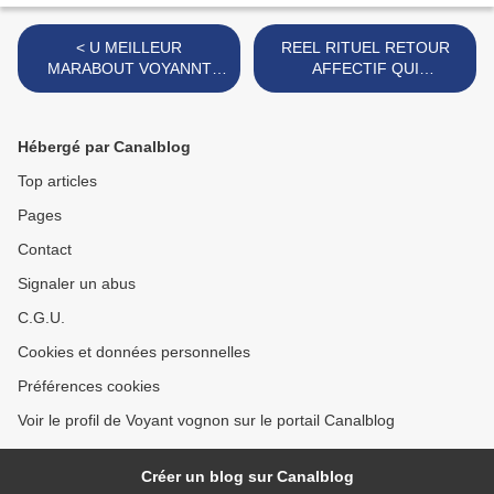
< U MEILLEUR
REEL RITUEL RETOUR
MARABOUT VOYANNT
AFFECTIF QUI
RETOUR AFFECTIF,
FONCTIONNE,
RETOUR DE L'ÊTRE
MARABOUT AFRICAIN
AIMER
VOGNON BOSSA >
Hébergé par Canalblog
Top articles
Pages
Contact
Signaler un abus
C.G.U.
Cookies et données personnelles
Préférences cookies
Voir le profil de Voyant vognon sur le portail Canalblog
Créer un blog sur Canalblog