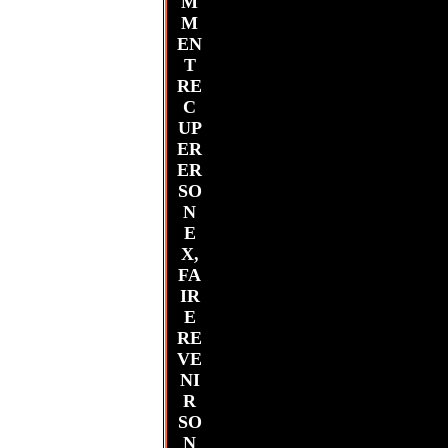
M
M
EN
T
RE
C
UP
ER
ER
SO
N
E
X,
FA
IR
E
RE
VE
NI
R
SO
N