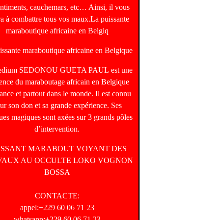
entiments, cauchemars, etc… Ainsi, il vous
ra à combattre tous vos maux.La puissante
maraboutique africaine en Belgiq
issante maraboutique africaine en Belgique
edium SEDONOU GUETA PAUL est une
rence du maraboutage africain en Belgique
ance et partout dans le monde. Il est connu
ur son don et sa grande expérience. Ses
ques magiques sont axées sur 3 grands pôles
d’intervention.
ISSANT MARABOUT VOYANT DES
VAUX AU OCCULTE LOKO VOGNON
BOSSA
CONTACTE:
appel:+229 60 06 71 23
whatsapp:+229 60 06 71 23