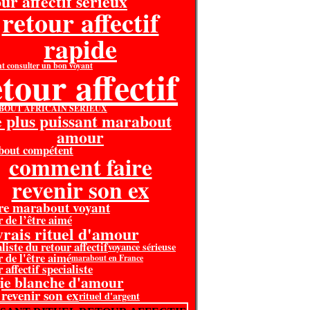
ur affectif serieux
retour affectif
rapide
 consulter un bon voyant
tour affectif
OUT AFRICAIN SERIEUX
e plus puissant marabout
amour
bout compétent
comment faire
revenir son ex
re marabout voyant
r de l’être aimé
 vrais rituel d'amour
liste du retour affectif
voyance sérieuse
r de l'être aimé
marabout en France
 affectif specialiste
ie blanche d'amour
 revenir son ex
rituel d'argent