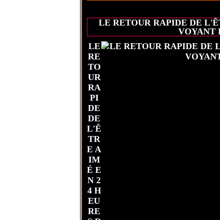
LE RETOUR RAPIDE DE L'
VOYANT 
LE
RE
TO
UR
RA
PI
DE
DE
L'Ê
TR
E A
IM
É E
N 2
4 H
EU
RE