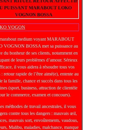
SSANT RITUEL RETOUR AFFECTIF
U PUISSANT MARABOUT LOKO
VOGNON BOSSA
 marabout medium voyant MARABOUT
 VOGNON BOSSA met sa puissance au
ce du bonheur de ses clients, notamment en
upant de leurs problèmes d’amour. Sérieux
fficace, il vous aidera à résoudre tous vos
 : retour rapide de l’être aimé(e), entente au
de la famille, chance et succès dans tous les
nes (sport, business, attraction de clientèle
our le commerce, examen et concours).
ses méthodes de travail ancestrales, il vous
gera contre tous les dangers : mauvais œil,
ices, mauvais sort, envoûtements, vaudous,
heurs, Malibu, maladies, malchance, manque