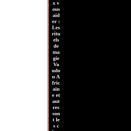
x v
ous
aid
er :
Les
ritu
els
de
ma
gie
Va
udo
u A
fric
ain
e et
aut
res
son
t le
s c