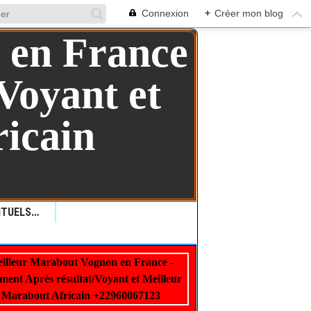
Connexion
+
Créer mon blog
QUELLES SONT LES RITUELS VAUDOU: COMMENT LES RITUELS VAUDOU PEUVENT AIDER ?+229 99 01 00 62
illeur Marabout Vognon en France -
22960067123
ment Après résultat/Voyant et Meilleur
Marabout Africain +22960067123