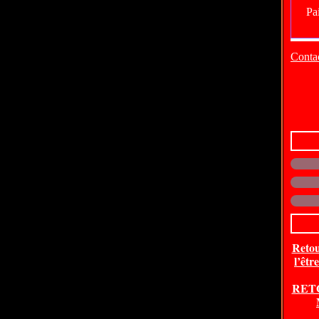
Contac
Retou
l’êtr
RET