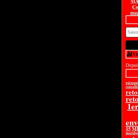
MA
Co
mag
Vi
Depuis
récupé
consult
reto
ret
1e
en
15 
marabou