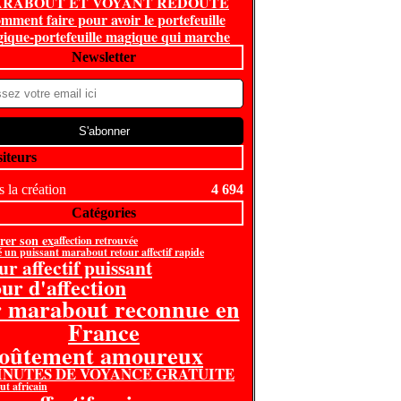
RABOUT ET VOYANT REDOUTE
mment faire pour avoir le portefeuille
ique-portefeuille magique qui marche
Newsletter
siteurs
 la création
4 694
Catégories
rer son ex
affection retrouvée
é un puissant marabout retour affectif rapide
ur affectif puissant
our d'affection
r marabout reconnue en
France
voûtement amoureux
MINUTES DE VOYANCE GRATUITE
t africain