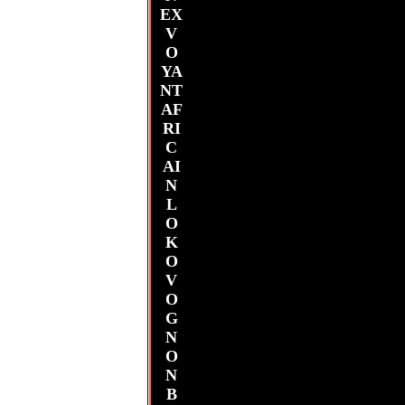
EX
V
O
YA
NT
AF
RI
C
AI
N
L
O
K
O
V
O
G
N
O
N
B