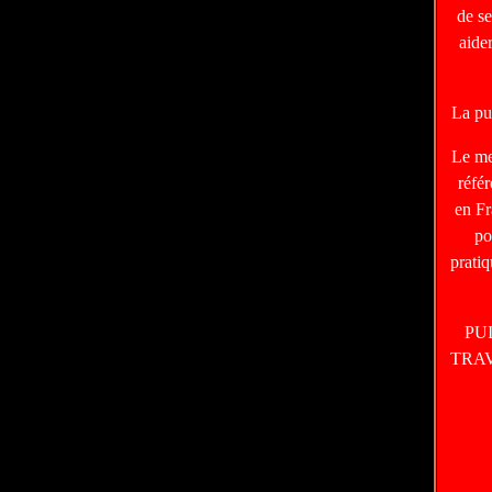
de s
aide
La pu
Le m
réfé
en Fr
po
prati
PU
TRA