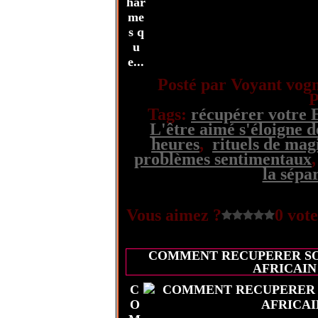
har
me
s q
u
e...
Posté par Voyant vogn
P
Tags:
récupérer votre 
L'être aimé s'éloigne d
heures
,
rituels de mag
problèmes sentimentaux
la sépa
Vous aimez ?
0 vote
COMMENT RECUPERER SON
AFRICAIN
C
O