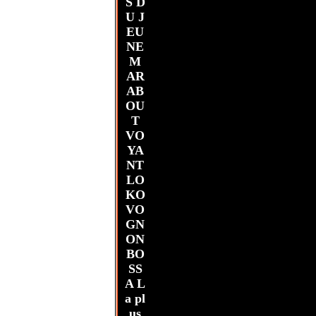
S D
U J
EU
NE
M
AR
AB
OU
T
VO
YA
NT
LO
KO
VO
GN
ON
BO
SS
A L
a pl
us