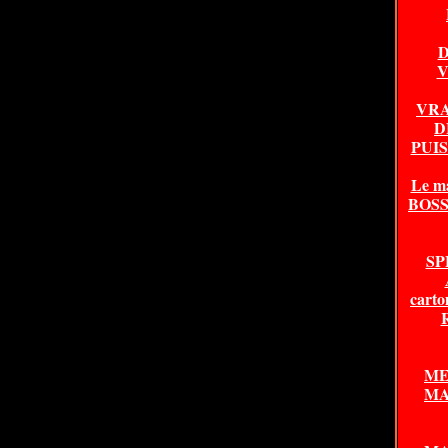
D
V
VRA
D
PUI
Le m
BOSSA
SP
carto
ME
MA