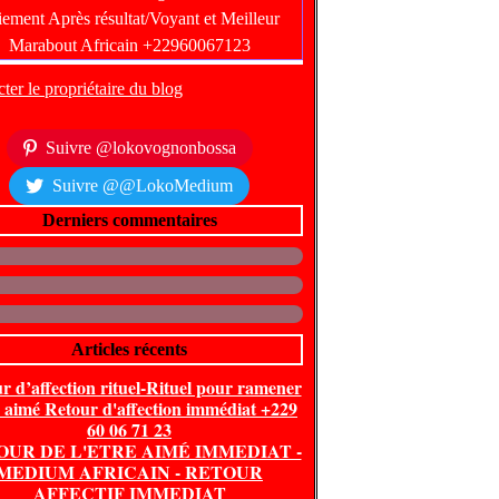
ter le propriétaire du blog
Suivre @lokovognonbossa
Suivre @@LokoMedium
Derniers commentaires
Articles récents
r d’affection rituel-Rituel pour ramener
e aimé Retour d'affection immédiat +229
60 06 71 23
OUR DE L'ETRE AIMÉ IMMEDIAT -
MEDIUM AFRICAIN - RETOUR
AFFECTIF IMMEDIAT