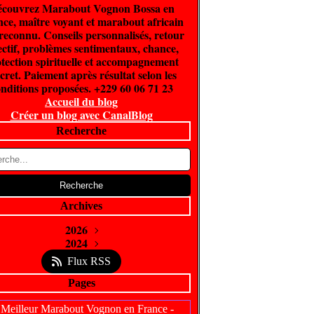
couvrez Marabout Vognon Bossa en
ce, maître voyant et marabout africain
 reconnu. Conseils personnalisés, retour
ectif, problèmes sentimentaux, chance,
tection spirituelle et accompagnement
cret. Paiement après résultat selon les
nditions proposées. +229 60 06 71 23
Accueil du blog
Créer un blog avec CanalBlog
Recherche
Archives
2026
Juin
2024
(300)
Février
Avril
(5)
(1)
Flux RSS
Pages