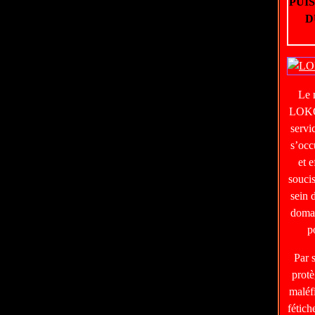
PUI
D
Le
LOKO
servi
s’occ
et e
soucis
sein 
domai
p
Par 
protè
maléf
fétic