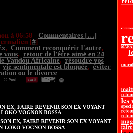
reto
comment
re
on à 06:58 -
Commentaires [
…
]
-
ermalien [
#
]
Ex
,
Comment reconquérir l'autre
,
MARAB
l
e vous
,
retour de l'être aimé en 24
ie Vaudou Africaine
,
résoudre vos
mara
,
vie sentimentale est bloquée
,
éviter
ration ou le divorce
mait
retou
20 juin 2026
les
specia
 EX, FAIRE REVENIR SON EX VOYANT
retou
 LOKO VOGNON BOSSA
retour
mag
faire