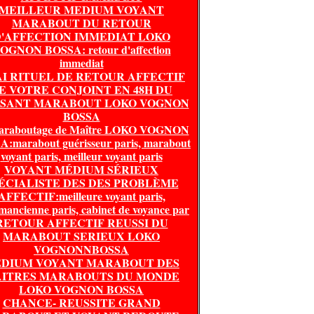
MEILLEUR MEDIUM VOYANT
MARABOUT DU RETOUR
'AFFECTION IMMEDIAT LOKO
OGNON BOSSA: retour d'affection
immediat
I RITUEL DE RETOUR AFFECTIF
E VOTRE CONJOINT EN 48H DU
SSANT MARABOUT LOKO VOGNON
BOSSA
araboutage de Maître LOKO VOGNON
:marabout guérisseur paris, marabout
voyant paris, meilleur voyant paris
VOYANT MÉDIUM SÉRIEUX
ÉCIALISTE DES DES PROBLÈME
AFFECTIF:meilleure voyant paris,
mancienne paris, cabinet de voyance par
RETOUR AFFECTIF REUSSI DU
MARABOUT SERIEUX LOKO
VOGNONNBOSSA
DIUM VOYANT MARABOUT DES
ITRES MARABOUTS DU MONDE
LOKO VOGNON BOSSA
CHANCE- REUSSITE GRAND