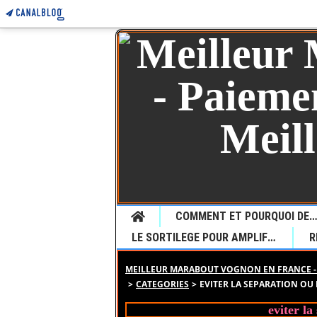
Home
COMMENT ET POURQUOI DEMANDER UNE VOYANCE CHEZ LE JEUNE MARABOUT SEDONOU GUETA P
LE SORTILEGE POUR AMPLIFIER LE DESIR
MEILLEUR MARABOUT VOGNON EN FRANCE - 
>
CATEGORIES
>
EVITER LA SEPARATION OU 
eviter la