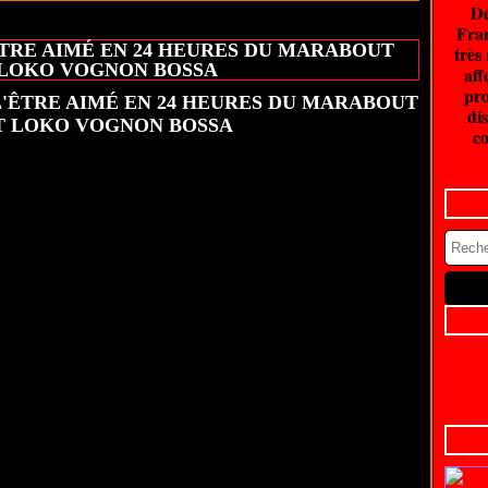
Dé
20 juin 2026
Fran
ÊTRE AIMÉ EN 24 HEURES DU MARABOUT
très
LOKO VOGNON BOSSA
aff
pro
dis
co