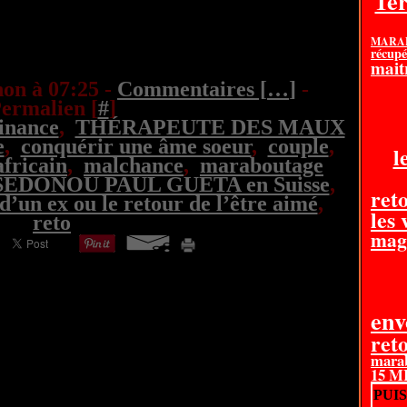
1e
MARAB
récupé
mait
on à 07:25 -
Commentaires [
…
]
-
ermalien [
#
]
inance
,
THÉRAPEUTE DES MAUX
e
,
conquérir une âme soeur
,
couple
,
l
africain
,
malchance
,
maraboutage
SEDONOU PAUL GUETA en Suisse
,
reto
d’un ex ou le retour de l’être aimé
,
les
reto
mag
en
ret
mara
15 
PUI