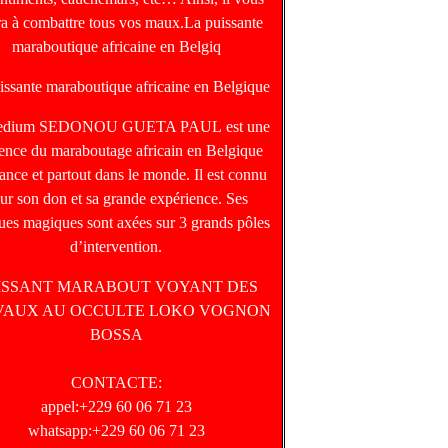
ra à combattre tous vos maux.La puissante
maraboutique africaine en Belgiq
issante maraboutique africaine en Belgique
edium SEDONOU GUETA PAUL est une
rence du maraboutage africain en Belgique
ance et partout dans le monde. Il est connu
ur son don et sa grande expérience. Ses
ques magiques sont axées sur 3 grands pôles
d’intervention.
ISSANT MARABOUT VOYANT DES
VAUX AU OCCULTE LOKO VOGNON
BOSSA
CONTACTE:
appel:+229 60 06 71 23
whatsapp:+229 60 06 71 23