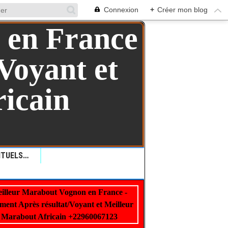
Connexion
+
Créer mon blog
QUELLES SONT LES RITUELS VAUDOU: COMMENT LES RITUELS VAUDOU PEUVENT AIDER ?+229 99 01 00 62
illeur Marabout Vognon en France -
22960067123
ment Après résultat/Voyant et Meilleur
Marabout Africain +22960067123