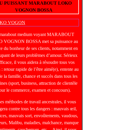
U PUISSANT MARABOUT LOKO
VOGNON BOSSA
 marabout medium voyant MARABOUT
 VOGNON BOSSA met sa puissance au
ce du bonheur de ses clients, notamment en
upant de leurs problèmes d’amour. Sérieux
fficace, il vous aidera à résoudre tous vos
 : retour rapide de l’être aimé(e), entente au
de la famille, chance et succès dans tous les
nes (sport, business, attraction de clientèle
our le commerce, examen et concours).
ses méthodes de travail ancestrales, il vous
gera contre tous les dangers : mauvais œil,
ices, mauvais sort, envoûtements, vaudous,
heurs, Malibu, maladies, malchance, manque
entiments, cauchemars, etc… Ainsi, il vous