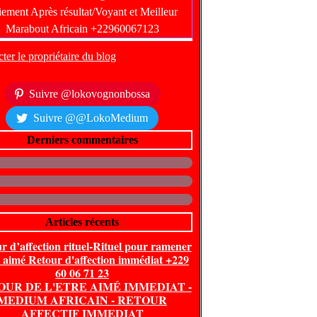
ter le propriétaire du blog
Suivre @lokovognonbossa
Suivre @@LokoMedium
Derniers commentaires
Articles récents
r d’affection rituel-Rituel pour ramener
e aimé Retour d'affection immédiat +229
60 06 71 23
OUR DE L'ETRE AIMÉ IMMEDIAT -
MEDIUM AFRICAIN - RETOUR
AFFECTIF IMMEDIAT