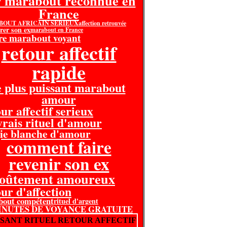
r marabout reconnue en
France
OUT AFRICAIN SERIEUX
affection retrouvée
rer son ex
marabout en France
re marabout voyant
retour affectif
rapide
e plus puissant marabout
amour
ur affectif serieux
 vrais rituel d'amour
ie blanche d'amour
comment faire
revenir son ex
voûtement amoureux
our d'affection
bout compétent
rituel d'argent
MINUTES DE VOYANCE GRATUITE
SSANT RITUEL RETOUR AFFECTIF