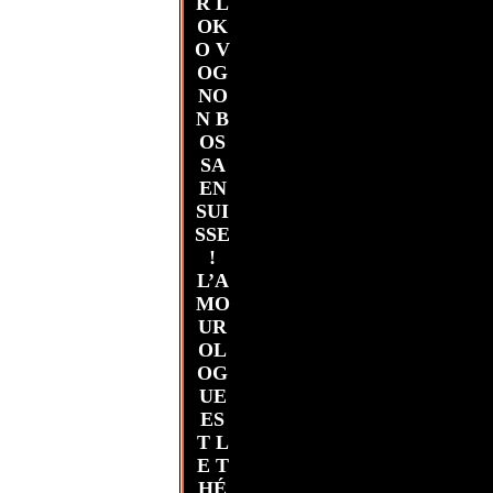
R L
OK
O V
OG
NO
N B
OS
SA
EN
SUI
SSE
!
L’A
MO
UR
OL
OG
UE
ES
T L
E T
HÉ