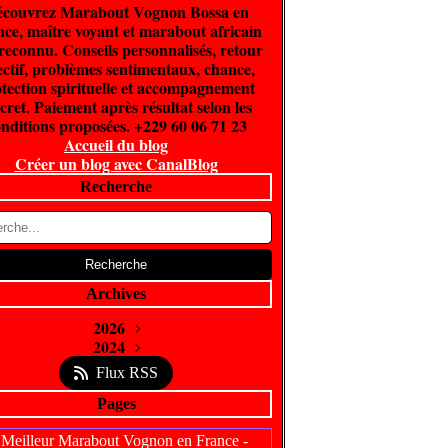
couvrez Marabout Vognon Bossa en
ce, maître voyant et marabout africain
 reconnu. Conseils personnalisés, retour
ectif, problèmes sentimentaux, chance,
tection spirituelle et accompagnement
cret. Paiement après résultat selon les
nditions proposées. +229 60 06 71 23
Accueil du blog
Créer un blog avec CanalBlog
Recherche
Archives
2026
Juin
2024
(300)
Février
Avril
(5)
(1)
Flux RSS
Pages