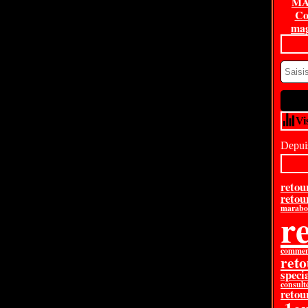
MA
Co
mag
Vi
Depuis
retou
retou
marabou
re
comment
reto
specia
consult
retour