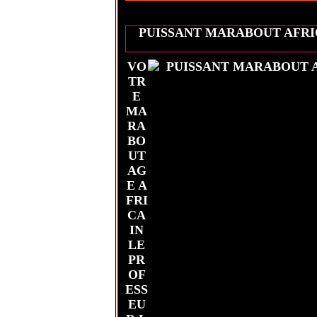
PUISSANT MARABOUT AFRI
VO
TR
E
MA
RA
BO
UT
AG
E A
FRI
CA
IN
LE
PR
OF
ESS
EU