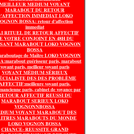
MEILLEUR MEDIUM VOYANT
MARABOUT DU RETOUR
'AFFECTION IMMEDIAT LOKO
OGNON BOSSA: retour d'affection
immediat
I RITUEL DE RETOUR AFFECTIF
E VOTRE CONJOINT EN 48H DU
SSANT MARABOUT LOKO VOGNON
BOSSA
araboutage de Maître LOKO VOGNON
:marabout guérisseur paris, marabout
voyant paris, meilleur voyant paris
VOYANT MÉDIUM SÉRIEUX
ÉCIALISTE DES DES PROBLÈME
AFFECTIF:meilleure voyant paris,
mancienne paris, cabinet de voyance par
RETOUR AFFECTIF REUSSI DU
MARABOUT SERIEUX LOKO
VOGNONNBOSSA
DIUM VOYANT MARABOUT DES
ITRES MARABOUTS DU MONDE
LOKO VOGNON BOSSA
CHANCE- REUSSITE GRAND