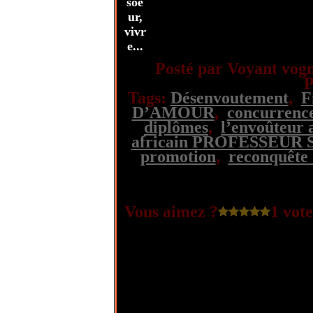
soe
ur,
vivr
e...
Posté par Voyant vogn
P
Tags:
Désenvoutement
,
F
D’AMOUR
,
concurrenc
diplômes
,
l’envoûteur 
africain PROFESSEUR 
promotion
,
reconquête 
Vous aimez ?
1 vote