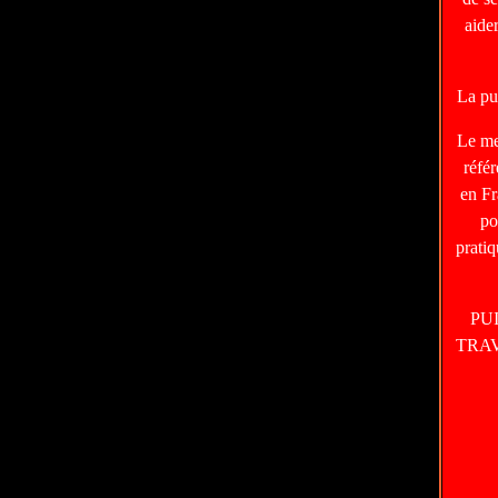
aide
La pu
Le m
réfé
en Fr
po
prati
PU
TRA