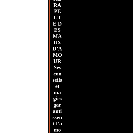
RA
PE
UT
E D
ES
MA
UX
D’A
MO
UR
Ses
con
seils
et
ma
gies
gar
anti
ssen
t l’a
mo