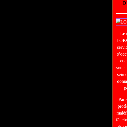
D
Le
LOKO
servi
s’occ
et e
soucis
sein 
domai
p
Par 
protè
maléf
fétic
de s