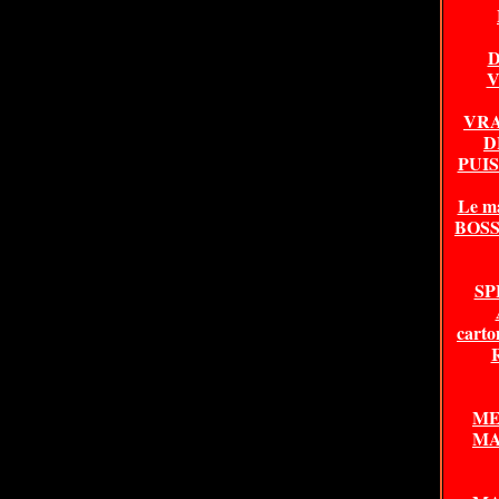
D
V
VRA
D
PUI
Le m
BOSSA
SP
carto
ME
MA