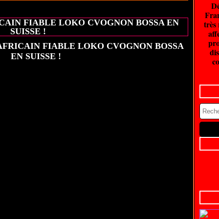
Dé
20 juin 2026
Fran
CAIN FIABLE LOKO CVOGNON BOSSA EN
très
SUISSE !
aff
pro
dis
co