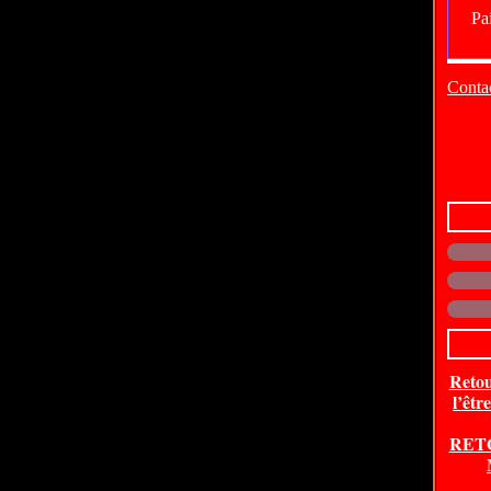
Contac
Retou
l’êtr
RET