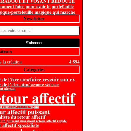
RABOUT ET VOYANT REDOUTE
mment faire pour avoir le portefeuille
ique-portefeuille magique qui marche
Newsletter
siteurs
 la création
4 694
Catégories
faire revenir son ex
r de l'être aimé
r de l’être aimé
voyance sérieuse
t africain
tour affectif
 consulter un bon voyant
ur affectif puissant
liste du retour affectif
é un puissant marabout retour affectif rapide
 affectif specialiste