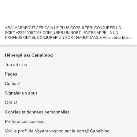
VRAI MARABOUT AFRICAIN LE PLUS CO?SULTER, CONJURER UN
SORT +22960067123 CONJURER UN SORT : FAITES APPEL A UN
PROFESSIONNEL CONJURER UN SORT NAGGY MAGIE Fille, petite-fille et
arrière-petite-fille d’une grande lignée traditionnelle de prêtresses
brésiliennes...
Hébergé par Canalblog
Top articles
Pages
Contact
Signaler un abus
C.G.U.
Cookies et données personnelles
Préférences cookies
Voir le profil de Voyant vognon sur le portail Canalblog