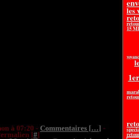
en
les
ret
retou
15 
voyanc
l
1e
mara
retou
reto
on à 07:20 -
Commentaires [
…
]
-
specia
retour
ermalien [
#
]