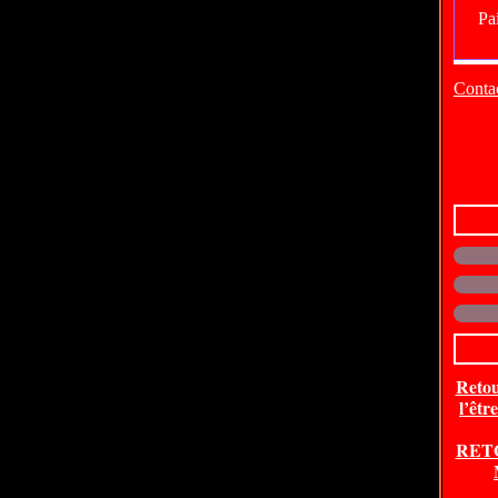
Contac
Retou
l’êtr
RET