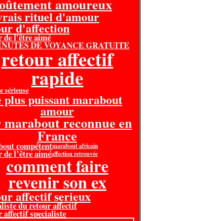
voûtement amoureux
 vrais rituel d'amour
our d'affection
r de l'être aimé
MINUTES DE VOYANCE GRATUITE
retour affectif
rapide
e sérieuse
e plus puissant marabout
amour
r marabout reconnue en
France
bout compétent
marabout africain
r de l’être aimé
affection retrouvée
comment faire
revenir son ex
ur affectif serieux
liste du retour affectif
 affectif specialiste