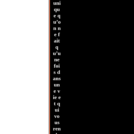
uni
qu
e q
u’o
n n
e f
ait
q
u’u
ne
foi
s d
ans
un
e v
ie e
t q
ui
vo
us
ren