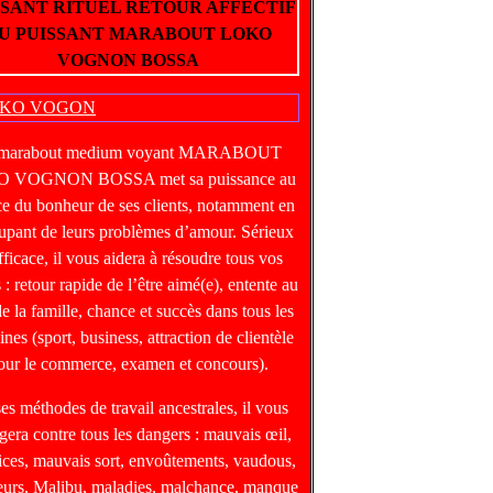
SSANT RITUEL RETOUR AFFECTIF
U PUISSANT MARABOUT LOKO
VOGNON BOSSA
 marabout medium voyant MARABOUT
 VOGNON BOSSA met sa puissance au
ce du bonheur de ses clients, notamment en
upant de leurs problèmes d’amour. Sérieux
fficace, il vous aidera à résoudre tous vos
 : retour rapide de l’être aimé(e), entente au
de la famille, chance et succès dans tous les
nes (sport, business, attraction de clientèle
our le commerce, examen et concours).
ses méthodes de travail ancestrales, il vous
gera contre tous les dangers : mauvais œil,
ices, mauvais sort, envoûtements, vaudous,
heurs, Malibu, maladies, malchance, manque