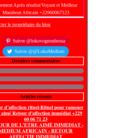
ter le propriétaire du blog
Suivre @lokovognonbossa
Suivre @@LokoMedium
Derniers commentaires
Articles récents
r d’affection rituel-Rituel pour ramener
e aimé Retour d'affection immédiat +229
60 06 71 23
OUR DE L'ETRE AIMÉ IMMEDIAT -
MEDIUM AFRICAIN - RETOUR
AFFECTIF IMMEDIAT