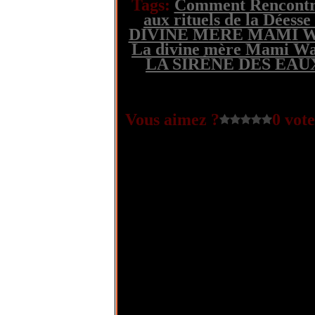
Tags:
Comment Rencont
aux rituels de la Dées
DIVINE MERE MAMI 
La divine mère Mami Wa
LA SIRÈNE DES EAU
Vous aimez ?
0 vote