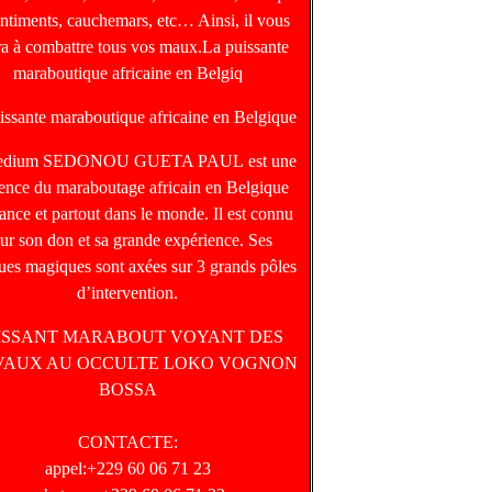
entiments, cauchemars, etc… Ainsi, il vous
ra à combattre tous vos maux.La puissante
maraboutique africaine en Belgiq
issante maraboutique africaine en Belgique
edium SEDONOU GUETA PAUL est une
rence du maraboutage africain en Belgique
ance et partout dans le monde. Il est connu
ur son don et sa grande expérience. Ses
ques magiques sont axées sur 3 grands pôles
d’intervention.
ISSANT MARABOUT VOYANT DES
VAUX AU OCCULTE LOKO VOGNON
BOSSA
CONTACTE:
appel:+229 60 06 71 23