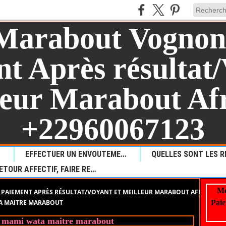
AUL?
EFFECTUER UN ENVOUTEMENT POUR PROVOQUER LA MALCHANCE
RETOUR AFFECTIF, FAIRE REVENIR VOTRE AMOUR PERDU
Me
PAIEMENT APRÈS RÉSULTAT/VOYANT ET MEILLEUR MARABOUT AFRICAIN +
TA MAITRE MARABOUT
Paie
e mami wata maitre marabout