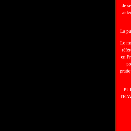
de s
aide
La pu
Le m
réfé
en Fr
po
prati
PU
TRA