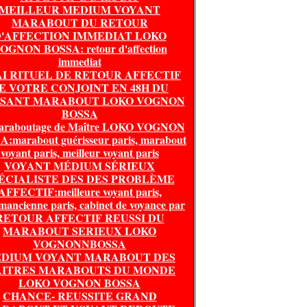
MEILLEUR MEDIUM VOYANT
MARABOUT DU RETOUR
'AFFECTION IMMEDIAT LOKO
OGNON BOSSA: retour d'affection
immediat
I RITUEL DE RETOUR AFFECTIF
E VOTRE CONJOINT EN 48H DU
SSANT MARABOUT LOKO VOGNON
BOSSA
araboutage de Maître LOKO VOGNON
:marabout guérisseur paris, marabout
voyant paris, meilleur voyant paris
VOYANT MÉDIUM SÉRIEUX
ÉCIALISTE DES DES PROBLÈME
AFFECTIF:meilleure voyant paris,
mancienne paris, cabinet de voyance par
RETOUR AFFECTIF REUSSI DU
MARABOUT SERIEUX LOKO
VOGNONNBOSSA
DIUM VOYANT MARABOUT DES
ITRES MARABOUTS DU MONDE
LOKO VOGNON BOSSA
CHANCE- REUSSITE GRAND