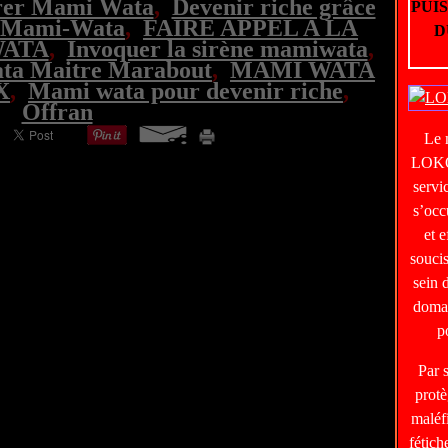
rer Mami Wata
,
Devenir riche grâce
PUI
se Mami-Wata
,
FAIRE APPEL A LA
D
WATA
,
Invoquer la sirène mamiwata
,
ta Maitre Marabout
,
MAMI WATA
X
,
Mami wata pour devenir riche
,
Offran
Le
LOKO
servi
s’occ
et e
soucis
sein 
domai
p
Par 
protè
maléf
fétic