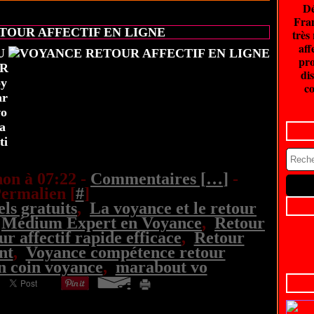
Dé
20 juin 2026
Fran
TOUR AFFECTIF EN LIGNE
très
aff
U
pro
UR
dis
oy
co
ar
vo
ra
ti
.
on à 07:22 -
Commentaires [
…
]
-
ermalien [
#
]
ls gratuits
,
La voyance et le retour
,
Médium Expert en Voyance
,
Retour
r affectif rapide efficace
,
Retour
nt
,
Voyance compétence retour
n coin voyance
,
marabout vo