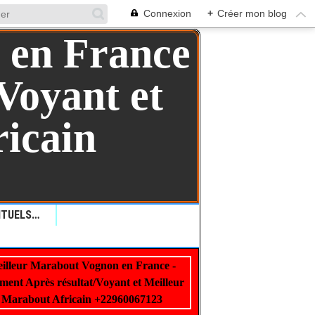
Connexion
+
Créer mon blog
QUELLES SONT LES RITUELS VAUDOU: COMMENT LES RITUELS VAUDOU PEUVENT AIDER ?+229 99 01 00 62
illeur Marabout Vognon en France -
22960067123
ment Après résultat/Voyant et Meilleur
Marabout Africain +22960067123