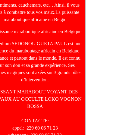
entiments, cauchemars, etc… Ainsi, il vous
ra à combattre tous vos maux.La puissante
maraboutique africaine en Belgiq
issante maraboutique africaine en Belgique
edium SEDONOU GUETA PAUL est une
rence du maraboutage africain en Belgique
ance et partout dans le monde. Il est connu
ur son don et sa grande expérience. Ses
ques magiques sont axées sur 3 grands pôles
d’intervention.
ISSANT MARABOUT VOYANT DES
VAUX AU OCCULTE LOKO VOGNON
BOSSA
CONTACTE:
appel:+229 60 06 71 23