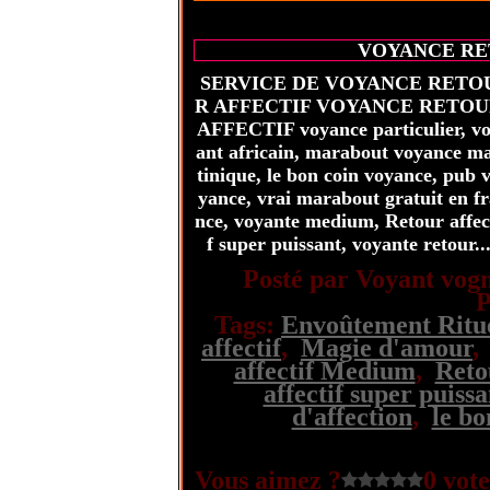
VOYANCE RE
SERVICE DE VOYANCE RETO
R AFFECTIF VOYANCE RETO
AFFECTIF voyance particulier, v
ant africain, marabout voyance m
tinique, le bon coin voyance, pub 
yance, vrai marabout gratuit en f
nce, voyante medium, Retour affec
f super puissant, voyante retour..
Posté par Voyant vogn
P
Tags:
Envoûtement Ritue
affectif
,
Magie d'amour
affectif Medium
,
Retou
affectif super puissa
d'affection
,
le bo
Vous aimez ?
0 vote