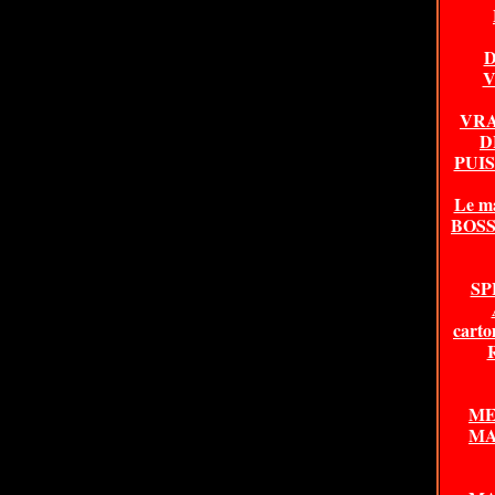
D
V
VRA
D
PUI
Le m
BOSSA
SP
carto
ME
MA