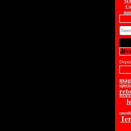
MA
Co
mag
Vi
Depuis
mag
specia
ret
MARAB
l
consult
1e