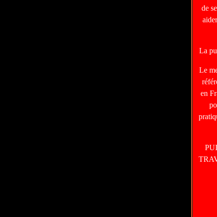
de s
aide
La pu
Le m
réfé
en Fr
po
prati
PU
TRA