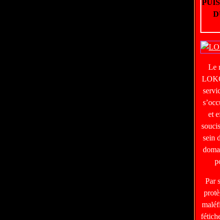
PUI
D
Le
LOKO
servi
s’occ
et e
soucis
sein 
domai
p
Par 
protè
maléf
fétic