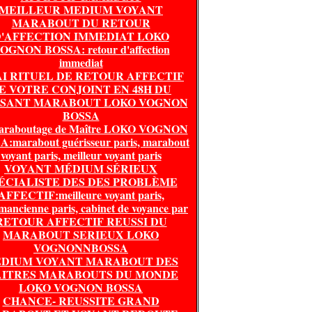
MEILLEUR MEDIUM VOYANT
MARABOUT DU RETOUR
'AFFECTION IMMEDIAT LOKO
OGNON BOSSA: retour d'affection
immediat
I RITUEL DE RETOUR AFFECTIF
E VOTRE CONJOINT EN 48H DU
SSANT MARABOUT LOKO VOGNON
BOSSA
araboutage de Maître LOKO VOGNON
:marabout guérisseur paris, marabout
voyant paris, meilleur voyant paris
VOYANT MÉDIUM SÉRIEUX
ÉCIALISTE DES DES PROBLÈME
AFFECTIF:meilleure voyant paris,
mancienne paris, cabinet de voyance par
RETOUR AFFECTIF REUSSI DU
MARABOUT SERIEUX LOKO
VOGNONNBOSSA
DIUM VOYANT MARABOUT DES
ITRES MARABOUTS DU MONDE
LOKO VOGNON BOSSA
CHANCE- REUSSITE GRAND