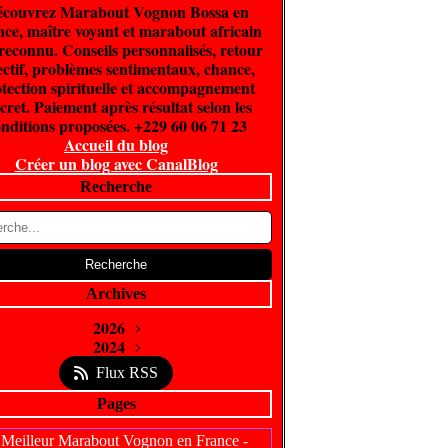
couvrez Marabout Vognon Bossa en
ce, maître voyant et marabout africain
 reconnu. Conseils personnalisés, retour
ectif, problèmes sentimentaux, chance,
tection spirituelle et accompagnement
cret. Paiement après résultat selon les
nditions proposées. +229 60 06 71 23
Accueil du blog
Créer un blog avec CanalBlog
Recherche
Archives
2026
Juin
2024
(300)
Février
Avril
(5)
(1)
Flux RSS
Pages