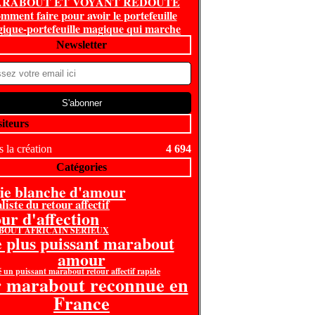
RABOUT ET VOYANT REDOUTE
mment faire pour avoir le portefeuille
ique-portefeuille magique qui marche
Newsletter
siteurs
 la création
4 694
Catégories
ie blanche d'amour
liste du retour affectif
our d'affection
OUT AFRICAIN SERIEUX
e plus puissant marabout
amour
é un puissant marabout retour affectif rapide
r marabout reconnue en
France