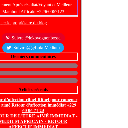
ter le propriétaire du blog
Suivre @lokovognonbossa
Suivre @@LokoMedium
Derniers commentaires
Articles récents
r d’affection rituel-Rituel pour ramener
e aimé Retour d'affection immédiat +229
60 06 71 23
OUR DE L'ETRE AIMÉ IMMEDIAT -
MEDIUM AFRICAIN - RETOUR
AFFECTIF IMMEDIAT