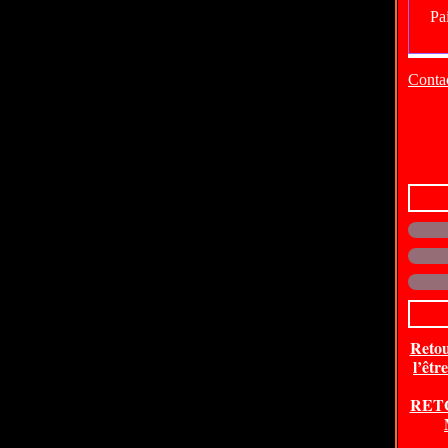
Contac
Retou
l’êtr
RET