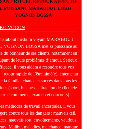
SSANT RITUEL RETOUR AFFECTIF
U PUISSANT MARABOUT LOKO
VOGNON BOSSA
 marabout medium voyant MARABOUT
 VOGNON BOSSA met sa puissance au
ce du bonheur de ses clients, notamment en
upant de leurs problèmes d’amour. Sérieux
fficace, il vous aidera à résoudre tous vos
 : retour rapide de l’être aimé(e), entente au
de la famille, chance et succès dans tous les
nes (sport, business, attraction de clientèle
our le commerce, examen et concours).
ses méthodes de travail ancestrales, il vous
gera contre tous les dangers : mauvais œil,
ices, mauvais sort, envoûtements, vaudous,
heurs, Malibu, maladies, malchance, manque