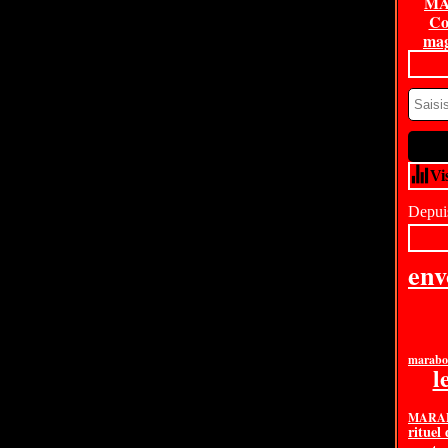
MA
Co
mag
Vi
Depuis
en
marabou
l
MARAB
rituel