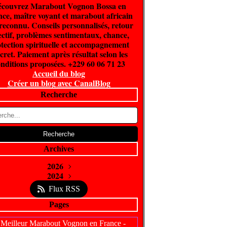
couvrez Marabout Vognon Bossa en
ce, maître voyant et marabout africain
 reconnu. Conseils personnalisés, retour
ectif, problèmes sentimentaux, chance,
tection spirituelle et accompagnement
cret. Paiement après résultat selon les
nditions proposées. +229 60 06 71 23
Accueil du blog
Créer un blog avec CanalBlog
Recherche
Archives
2026
Juin
2024
(300)
Février
Avril
(5)
(1)
Flux RSS
Pages