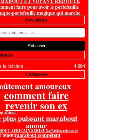
RABOUT ET VOYANT REDOUTE
mment faire pour avoir le portefeuille
ique-portefeuille magique qui marche
Newsletter
siteurs
 la création
4 694
Catégories
voûtement amoureux
comment faire
revenir son ex
t africain
e plus puissant marabout
amour
OUT AFRICAIN SERIEUX
affection retrouvée
marabout compétent
 d'argent