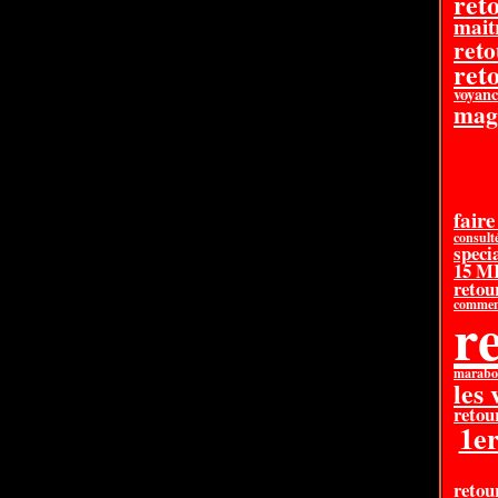
ret
mait
reto
reto
voyanc
mag
faire
consult
specia
15 
retou
comment
re
marabo
les
retour
1e
retou