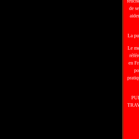
fétic
de s
aide
La pu
Le m
réfé
en Fr
po
prati
PU
TRA