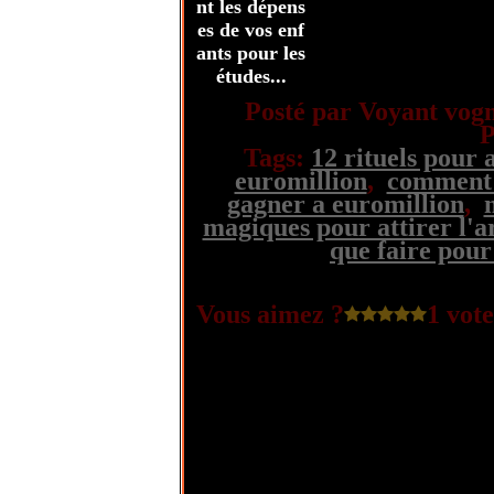
nt les dépens
es de vos enf
ants pour les
études...
Posté par Voyant vogn
P
Tags:
12 rituels pour a
euromillion
,
comment d
gagner a euromillion
,
magiques pour attirer l'a
que faire pour
Vous aimez ?
1 vote