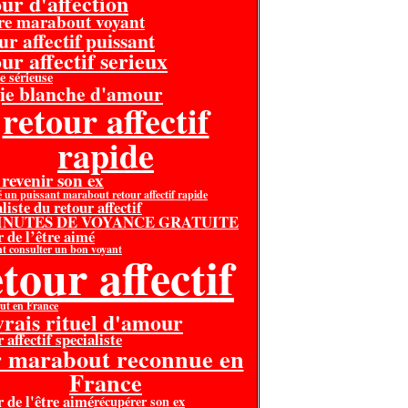
our d'affection
re marabout voyant
ur affectif puissant
ur affectif serieux
e sérieuse
ie blanche d'amour
retour affectif
rapide
 revenir son ex
é un puissant marabout retour affectif rapide
liste du retour affectif
MINUTES DE VOYANCE GRATUITE
r de l’être aimé
 consulter un bon voyant
tour affectif
ut en France
 vrais rituel d'amour
 affectif specialiste
r marabout reconnue en
France
r de l'être aimé
récupérer son ex