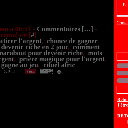
Contac
on à 06:51 -
Commentaires [
…
]
-
ermalien [
#
]
ttirer l'argent
,
chance de gagner
evenir riche en 2 jour
,
comment
marabout pour devenir riche
,
mots
rgent
,
prière magique pour l'argent
,
 gagne au jeu
,
rituel afric
Retou
l’êtr
RET