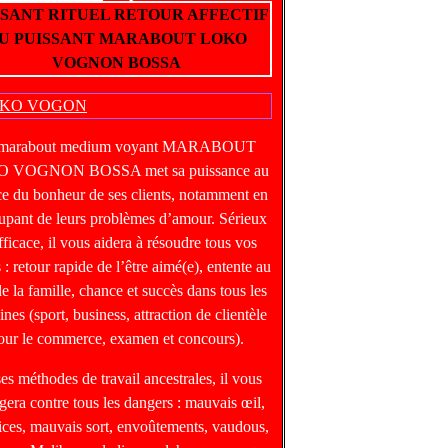
SSANT RITUEL RETOUR AFFECTIF
U PUISSANT MARABOUT LOKO
VOGNON BOSSA
 marabout medium voyant MARABOUT
 VOGNON BOSSA met sa puissance au
ce du bonheur de ses clients, notamment en
upant de leurs problèmes d’amour. Sérieux
fficace, il vous aidera à résoudre tous vos
 : retour rapide de l’être aimé(e), entente au
de la famille, chance et succès dans tous les
nes (sport, business, attraction de clientèle
our le commerce, examen et concours).
ses méthodes de travail ancestrales, il vous
gera contre tous les dangers : mauvais œil,
ices, mauvais sort, envoûtements, vaudous,