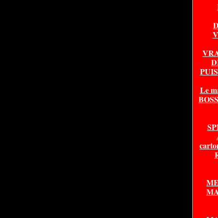
D
V
VRA
D
PUI
Le m
BOSSA
SP
carto
ME
MA