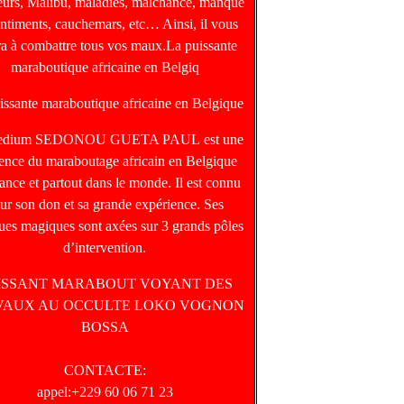
heurs, Malibu, maladies, malchance, manque
entiments, cauchemars, etc… Ainsi, il vous
ra à combattre tous vos maux.La puissante
maraboutique africaine en Belgiq
issante maraboutique africaine en Belgique
edium SEDONOU GUETA PAUL est une
rence du maraboutage africain en Belgique
ance et partout dans le monde. Il est connu
ur son don et sa grande expérience. Ses
ques magiques sont axées sur 3 grands pôles
d’intervention.
ISSANT MARABOUT VOYANT DES
VAUX AU OCCULTE LOKO VOGNON
BOSSA
CONTACTE:
appel:+229 60 06 71 23