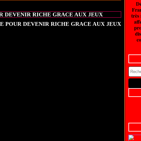
Dé
20 juin 2026
Fran
R DEVENIR RICHE GRACE AUX JEUX
très
aff
pro
dis
co