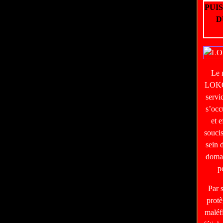
PUI
D
Le
LOKO
servi
s’occ
et e
soucis
sein 
domai
p
Par 
protè
maléf