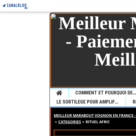
Home
COMMENT ET POURQUOI DEMANDER UNE VOYANCE CHEZ LE JEUNE MARABOUT SEDONOU GUETA P
LE SORTILEGE POUR AMPLIFIER LE DESIR
MEILLEUR MARABOUT VOGNON EN FRANCE - 
>
CATEGORIES
>
RITUEL AFRIC