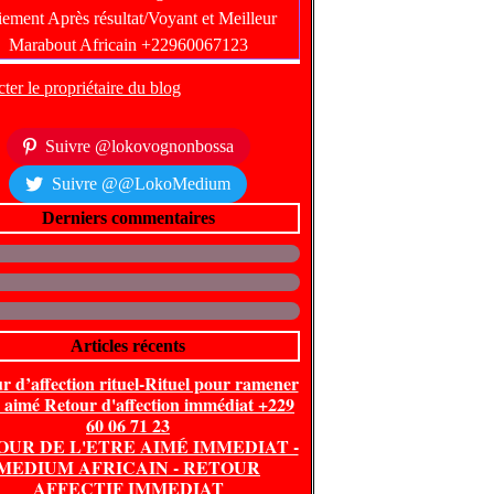
ter le propriétaire du blog
Suivre @lokovognonbossa
Suivre @@LokoMedium
Derniers commentaires
Articles récents
r d’affection rituel-Rituel pour ramener
e aimé Retour d'affection immédiat +229
60 06 71 23
OUR DE L'ETRE AIMÉ IMMEDIAT -
MEDIUM AFRICAIN - RETOUR
AFFECTIF IMMEDIAT