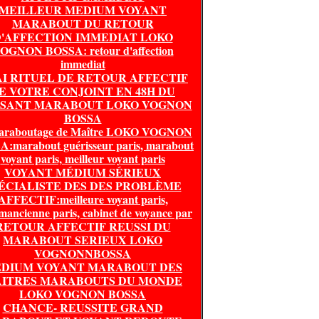
MEILLEUR MEDIUM VOYANT
MARABOUT DU RETOUR
'AFFECTION IMMEDIAT LOKO
OGNON BOSSA: retour d'affection
immediat
I RITUEL DE RETOUR AFFECTIF
E VOTRE CONJOINT EN 48H DU
SSANT MARABOUT LOKO VOGNON
BOSSA
araboutage de Maître LOKO VOGNON
:marabout guérisseur paris, marabout
voyant paris, meilleur voyant paris
VOYANT MÉDIUM SÉRIEUX
ÉCIALISTE DES DES PROBLÈME
AFFECTIF:meilleure voyant paris,
mancienne paris, cabinet de voyance par
RETOUR AFFECTIF REUSSI DU
MARABOUT SERIEUX LOKO
VOGNONNBOSSA
DIUM VOYANT MARABOUT DES
ITRES MARABOUTS DU MONDE
LOKO VOGNON BOSSA
CHANCE- REUSSITE GRAND