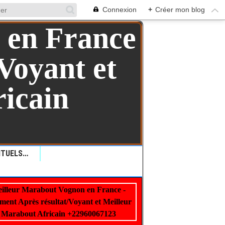
Connexion
+
Créer mon blog
QUELLES SONT LES RITUELS VAUDOU: COMMENT LES RITUELS VAUDOU PEUVENT AIDER ?+229 99 01 00 62
illeur Marabout Vognon en France -
22960067123
ment Après résultat/Voyant et Meilleur
Marabout Africain +22960067123