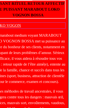
SSANT RITUEL RETOUR AFFECTIF
U PUISSANT MARABOUT LOKO
VOGNON BOSSA
 marabout medium voyant MARABOUT
 VOGNON BOSSA met sa puissance au
ce du bonheur de ses clients, notamment en
upant de leurs problèmes d’amour. Sérieux
fficace, il vous aidera à résoudre tous vos
 : retour rapide de l’être aimé(e), entente au
de la famille, chance et succès dans tous les
nes (sport, business, attraction de clientèle
our le commerce, examen et concours).
ses méthodes de travail ancestrales, il vous
gera contre tous les dangers : mauvais œil,
ices, mauvais sort, envoûtements, vaudous,