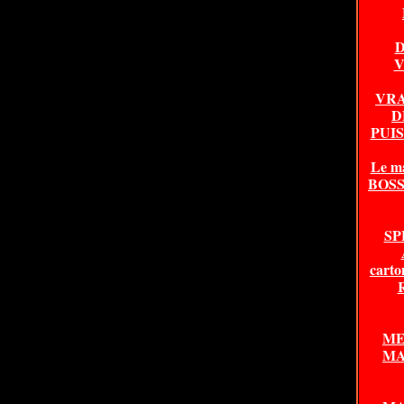
D
V
VRA
D
PUI
Le m
BOSSA
SP
carto
ME
MA