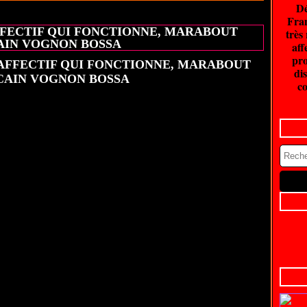
Dé
20 juin 2026
Fran
FFECTIF QUI FONCTIONNE, MARABOUT
très
AIN VOGNON BOSSA
aff
pro
dis
co