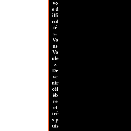
vo
s d
iffi
cul
té
s.
Vo
us
Vo
ule
z
De
ve
nir
cél
èb
re
et
trè
s p
uis