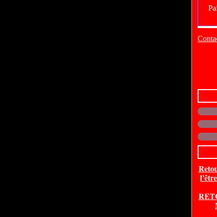
Contac
Retou
l’êtr
RET