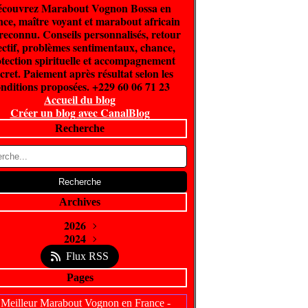
couvrez Marabout Vognon Bossa en
ce, maître voyant et marabout africain
 reconnu. Conseils personnalisés, retour
ectif, problèmes sentimentaux, chance,
tection spirituelle et accompagnement
cret. Paiement après résultat selon les
nditions proposées. +229 60 06 71 23
Accueil du blog
Créer un blog avec CanalBlog
Recherche
Archives
2026
Juin
2024
(300)
Février
Avril
(5)
(1)
Flux RSS
Pages