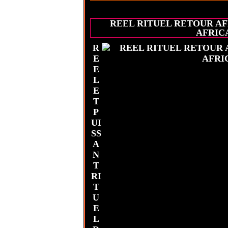
REEL RITUEL RETOUR A
AFRIC
R
E
E
L
E
T
P
UI
SS
A
N
T
RI
T
U
E
L