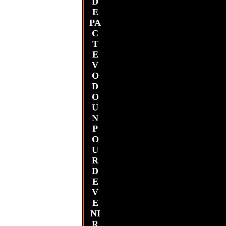
D
E
PA
C
T
E
V
O
D
O
U
N
P
O
U
R
D
E
V
E
NI
R