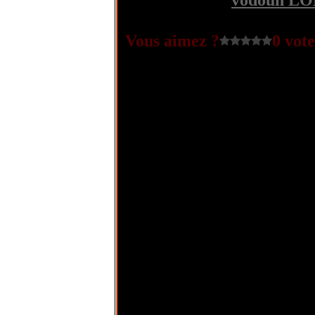
vodoun L
Vous aimez ?
0 vote