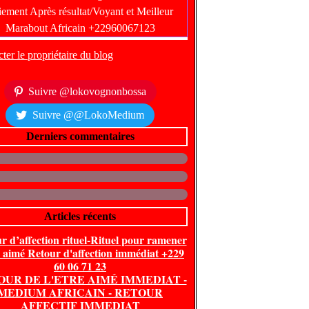
ter le propriétaire du blog
Suivre @lokovognonbossa
Suivre @@LokoMedium
Derniers commentaires
Articles récents
r d’affection rituel-Rituel pour ramener
e aimé Retour d'affection immédiat +229
60 06 71 23
OUR DE L'ETRE AIMÉ IMMEDIAT -
MEDIUM AFRICAIN - RETOUR
AFFECTIF IMMEDIAT