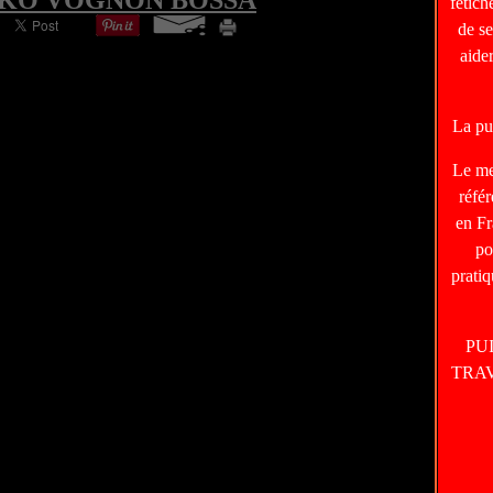
OKO VOGNON BOSSA
fétic
de s
aide
La pu
Le m
réfé
en Fr
po
prati
PU
TRA