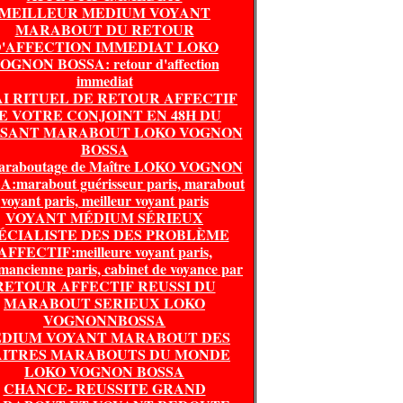
MEILLEUR MEDIUM VOYANT
MARABOUT DU RETOUR
'AFFECTION IMMEDIAT LOKO
OGNON BOSSA: retour d'affection
immediat
I RITUEL DE RETOUR AFFECTIF
E VOTRE CONJOINT EN 48H DU
SSANT MARABOUT LOKO VOGNON
BOSSA
araboutage de Maître LOKO VOGNON
:marabout guérisseur paris, marabout
voyant paris, meilleur voyant paris
VOYANT MÉDIUM SÉRIEUX
ÉCIALISTE DES DES PROBLÈME
AFFECTIF:meilleure voyant paris,
mancienne paris, cabinet de voyance par
RETOUR AFFECTIF REUSSI DU
MARABOUT SERIEUX LOKO
VOGNONNBOSSA
DIUM VOYANT MARABOUT DES
ITRES MARABOUTS DU MONDE
LOKO VOGNON BOSSA
CHANCE- REUSSITE GRAND