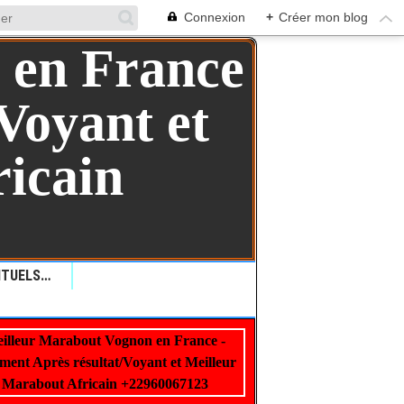
Connexion
+
Créer mon blog
QUELLES SONT LES RITUELS VAUDOU: COMMENT LES RITUELS VAUDOU PEUVENT AIDER ?+229 99 01 00 62
illeur Marabout Vognon en France -
22960067123
ment Après résultat/Voyant et Meilleur
Marabout Africain +22960067123