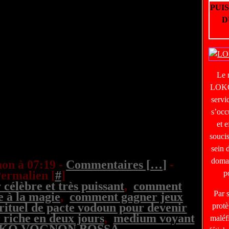
PUI
D
Le
LOKO
servi
s’occ
et e
soucis
sein 
domai
on à 07:19 -
Commentaires [
…
]
-
ermalien [
#
]
p
élèbre et très puissant
,
comment
Par 
e à la magie
,
comment gagner jeux
 rituel de pacte vodoun pour devenir
protè
 riche en deux jours
,
medium voyant
maléf