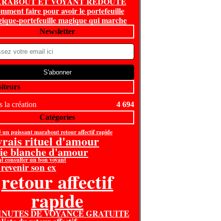
RABOUT ET VOYANT REDOUTE
mment faire pour avoir le portefeuille
ique-portefeuille magique qui marche
Newsletter
siteurs
 la création
4 694
Catégories
é un puissant marabout retour affectif rapide
 vrais rituel d'amour
ie blanche d'amour
 consulter un bon voyant
 revenir son ex
retour affectif
rapide
MINUTES DE VOYANCE GRATUITE