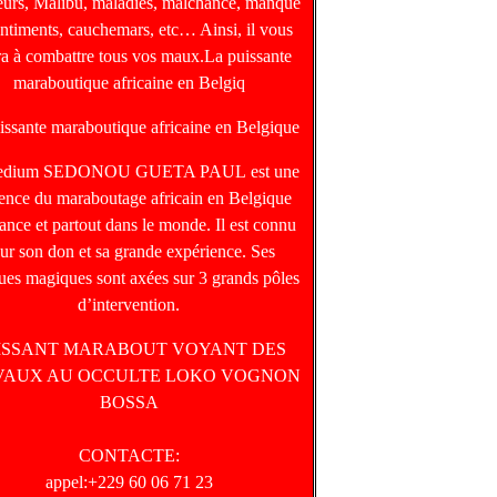
heurs, Malibu, maladies, malchance, manque
entiments, cauchemars, etc… Ainsi, il vous
ra à combattre tous vos maux.La puissante
maraboutique africaine en Belgiq
issante maraboutique africaine en Belgique
edium SEDONOU GUETA PAUL est une
rence du maraboutage africain en Belgique
ance et partout dans le monde. Il est connu
ur son don et sa grande expérience. Ses
ques magiques sont axées sur 3 grands pôles
d’intervention.
ISSANT MARABOUT VOYANT DES
VAUX AU OCCULTE LOKO VOGNON
BOSSA
CONTACTE:
appel:+229 60 06 71 23