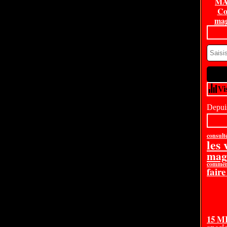
MA
Co
mag
Vi
Depuis
consult
les
mag
comment
faire
15 