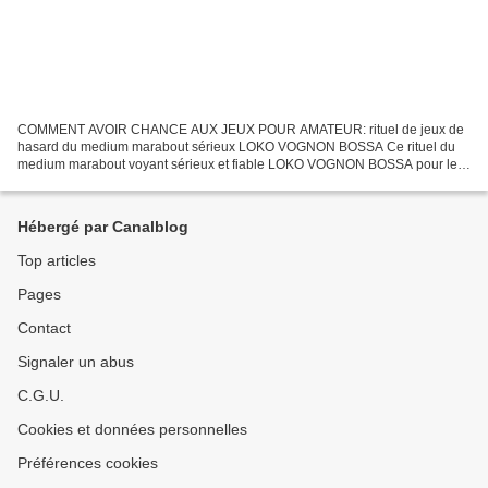
COMMENT AVOIR CHANCE AUX JEUX POUR AMATEUR: rituel de jeux de
hasard du medium marabout sérieux LOKO VOGNON BOSSA Ce rituel du
medium marabout voyant sérieux et fiable LOKO VOGNON BOSSA pour le
jeux de PMU & le talisman mystique beaucoup d’Amateur ont...
Hébergé par Canalblog
Top articles
Pages
Contact
Signaler un abus
C.G.U.
Cookies et données personnelles
Préférences cookies